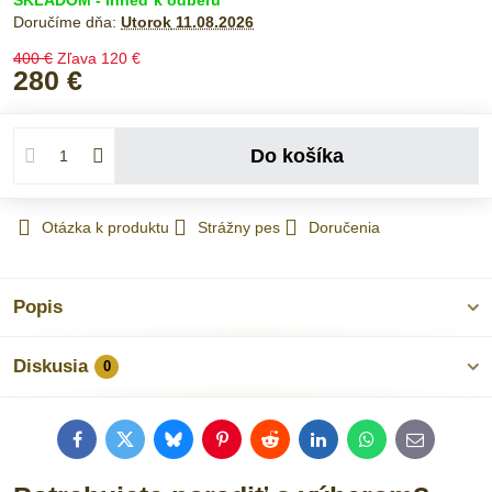
SKLADOM - ihneď k odberu
Doručíme dňa:
Utorok
11.08.2026
400 €
Zľava
120 €
280 €
Do košíka
Otázka k produktu
Strážny pes
Doručenia
Popis
Diskusia
0
Facebook
Twitter
Bluesky
Pinterest
Reddit
LinkedIn
WhatsApp
E-
mail