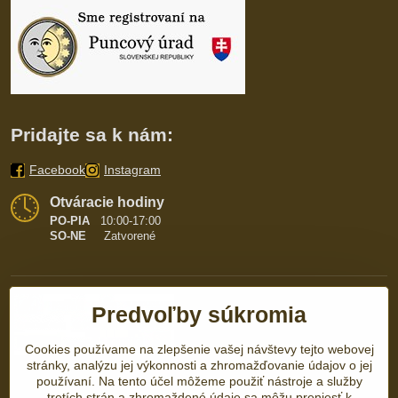
Pridajte sa k nám:
Facebook
Instagram
Otváracie hodiny
PO-PIA
10:00-17:00
SO-NE
Zatvorené
Predvoľby súkromia
Cookies používame na zlepšenie vašej návštevy tejto webovej
stránky, analýzu jej výkonnosti a zhromažďovanie údajov o jej
používaní. Na tento účel môžeme použiť nástroje a služby
tretích strán a zhromaždené údaje sa môžu preniesť k