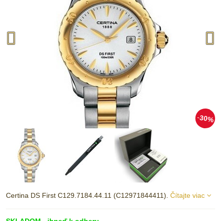
30%
Certina DS First C129.7184.44.11 (C12971844411).
Čítajte viac