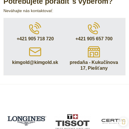
Potrebujete poradiť s výberom?
Neváhajte nás kontaktovať:
+421 905 718 720
+421 905 657 700
kimgold​@kimgold​.sk
predaňa - Kukučínova
17, Piešťany