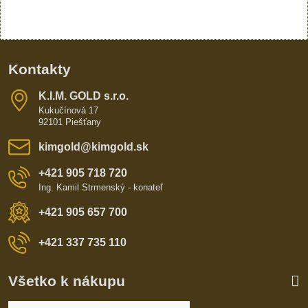
Kontakty
K​​.I​​.M​​. GOLD s​​.r​​.o​​.
Kukučínová 17
92101 Piešťany
kimgold​@kimgold​.sk
+421 905 718 720
Ing. Kamil Strmenský - konateľ
+421 905 657 700
+421 337 735 110
Všetko k nákupu