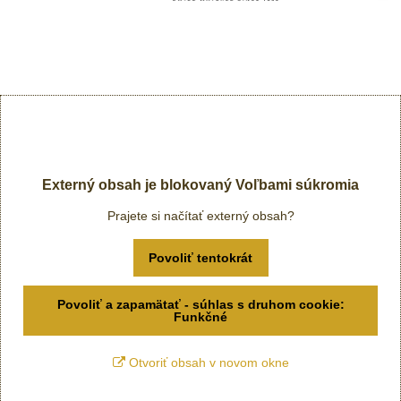
Externý obsah je blokovaný Voľbami súkromia
Prajete si načítať externý obsah?
Povoliť tentokrát
Povoliť a zapamätať - súhlas s druhom cookie:
Funkčné
Otvoriť obsah v novom okne