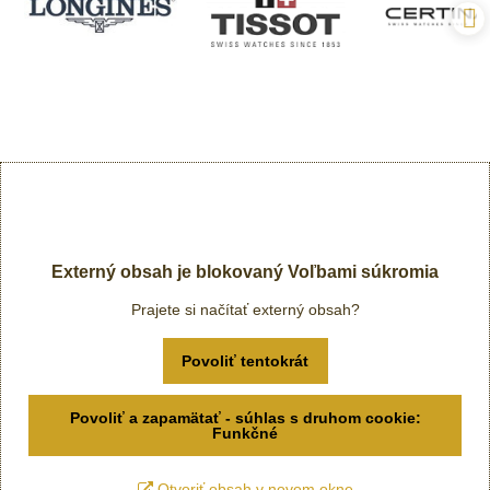
Externý obsah je blokovaný Voľbami súkromia
Prajete si načítať externý obsah?
Povoliť tentokrát
Povoliť a zapamätať - súhlas s druhom cookie:
Funkčné
Otvoriť obsah v novom okne