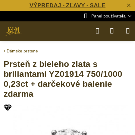
VÝPREDAJ - ZĽAVY - SALE
✕
Panel používateľa
Dámske prstene
Prsteň z bieleho zlata s
briliantami YZ01914 750/1000
0,23ct + darčekové balenie
zdarma