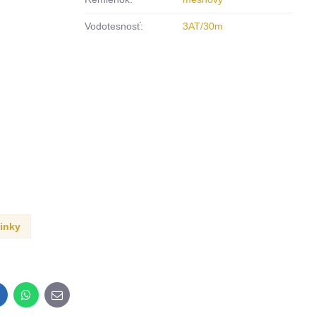
Vodotesnosť:
3AT/30m
inky
inkedIn
WhatsApp
E-
mail