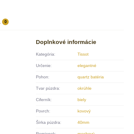
a
0
Doplnkové informácie
Kategória:
Tissot
Určenie:
elegantné
Pohon:
quartz batéria
Tvar púzdra:
okrúhle
Ciferník:
biely
Povrch:
kovový
Šírka púzdra:
40mm
Remienok:
meshový