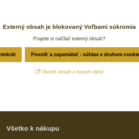
Externý obsah je blokovaný Voľbami súkromia
Prajete si načítať externý obsah?
ntokrát
Povoliť a zapamätať - súhlas s druhom cooki
Otvoriť obsah v novom okne
Všetko k nákupu