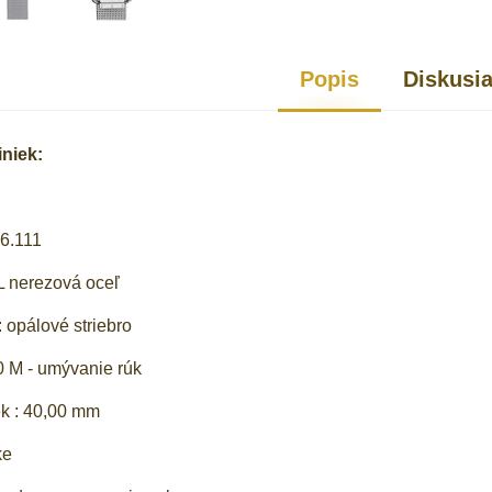
Popis
Diskusi
iniek:
06.111
 nerezová oceľ
: opálové striebro
0 M - umývanie rúk
ek : 40,00 mm
ke