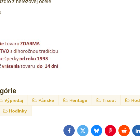
uzdro z nerezovej ocele
é
egórie
Výpredaj
Pánske
Heritage
Tissot
Hod
Hodinky
Facebook
Twitter
Bluesky
Pinterest
Reddit
L