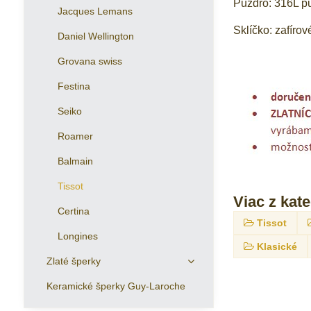
Puzdro: 316L p
Jacques Lemans
Sklíčko: zafírov
Daniel Wellington
Grovana swiss
Festina
Seiko
Roamer
Balmain
Tissot
Viac z kat
Certina
Tissot
Longines
Klasické
Zlaté šperky
Keramické šperky Guy-Laroche