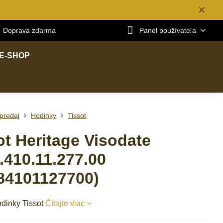
✕
Doprava zdarma
Panel používateľa
E-SHOP
predaj
Hodinky
Tissot
ot Heritage Visodate
.410.11.277.00
84101127700)
dinky Tissot
Čítajte viac