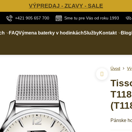
VÝPREDAJ - ZĽAVY - SALE
+421 905 657 700
Sme tu pre Vás od roku 1993
ch
FAQ
Výmena baterky v hodinkách
Služby
Kontakt
Blog
Úvod
Vý
Tiss
T118
(T11
Pánske ho