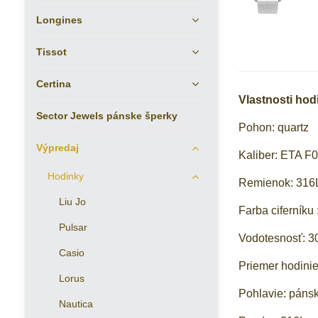
Longines
Tissot
Certina
Vlastnosti hod
Sector Jewels pánske šperky
Pohon: quartz
Výpredaj
Kaliber: ETA F
Hodinky
Remienok: 316L
Liu Jo
Farba ciferníku 
Pulsar
Vodotesnosť: 3
Casio
Priemer hodini
Lorus
Pohlavie: páns
Nautica