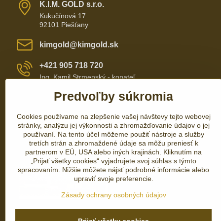
K​​.I​​.M​​. GOLD s​​.r​​.o​​.
Kukučínová 17
92101 Piešťany
kimgold​@kimgold​.sk
+421 905 718 720
Ing. Kamil Strmenský - konateľ
Predvoľby súkromia
+421 905 657 700
Cookies používame na zlepšenie vašej návštevy tejto webovej
+421 337 735 110
stránky, analýzu jej výkonnosti a zhromažďovanie údajov o jej
používaní. Na tento účel môžeme použiť nástroje a služby
tretích strán a zhromaždené údaje sa môžu preniesť k
partnerom v EÚ, USA alebo iných krajinách. Kliknutím na
„Prijať všetky cookies“ vyjadrujete svoj súhlas s týmto
spracovaním. Nižšie môžete nájsť podrobné informácie alebo
upraviť svoje preferencie.
Zásady ochrany osobných údajov