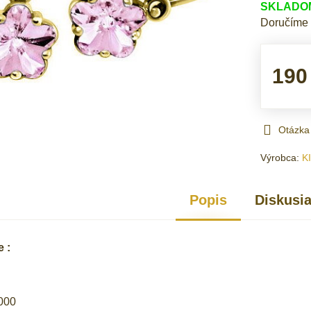
SKLADOM 
Doručíme
190
Otázka
Výrobca:
K
Popis
Diskusi
 :
000