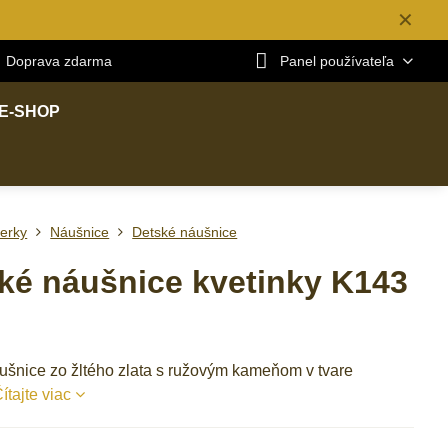
✕
Doprava zdarma
Panel používateľa
E-SHOP
erky
Náušnice
Detské náušnice
ké náušnice kvetinky K143
ušnice zo žltého zlata s ružovým kameňom v tvare
ítajte viac