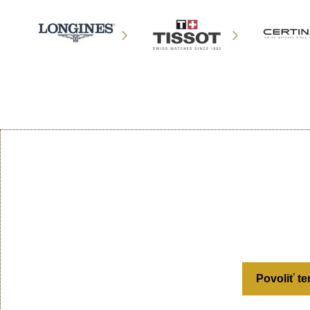
Povoliť te