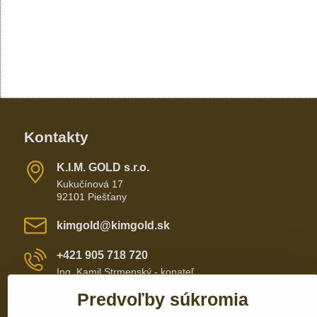
Kontakty
K​​.I​​.M​​. GOLD s​​.r​​.o​​.
Kukučínová 17
92101 Piešťany
kimgold​@kimgold​.sk
+421 905 718 720
Ing. Kamil Strmenský - konateľ
Predvoľby súkromia
+421 905 657 700