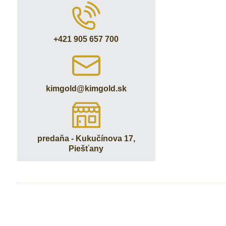
+421 905 657 700
kimgold​@kimgold​.sk
predaňa - Kukučínova 17,
Piešťany