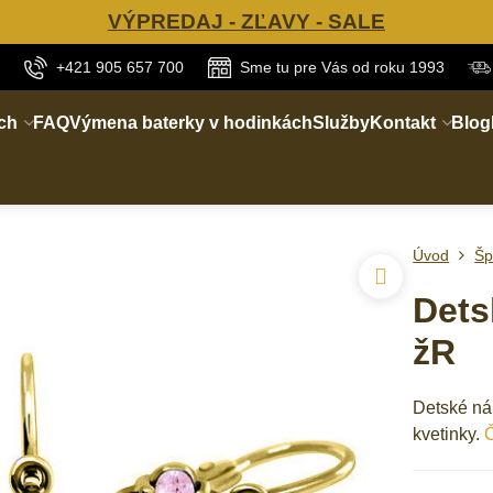
VÝPREDAJ - ZĽAVY - SALE
+421 905 657 700
Sme tu pre Vás od roku 1993
ch
FAQ
Výmena baterky v hodinkách
Služby
Kontakt
Blog
Úvod
Šp
Dets
žR
Detské ná
kvetinky.
Č