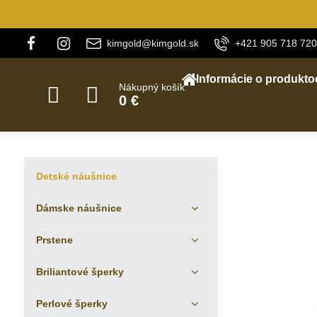
kimgold@kimgold.sk
+421 905 718 720
Informácie o produkto
Nákupný košík
0 €
Detské náušnice
Dámske náušnice
Prstene
Briliantové šperky
Perlové šperky