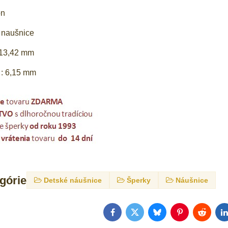
ón
 naušnice
 13,42 mm
 : 6,15 mm
egórie
Detské náušnice
Šperky
Náušnice
Facebook
Twitter
Bluesky
Pinterest
Reddit
L