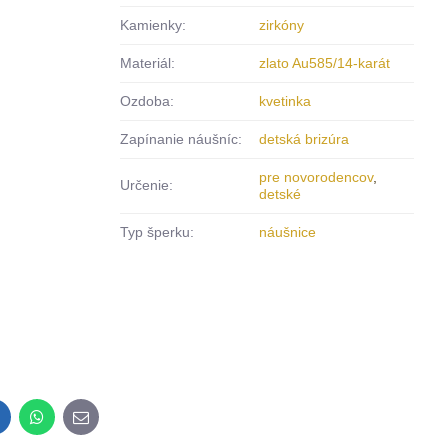
Kamienky:
zirkóny
Materiál:
zlato Au585/14-karát
Ozdoba:
kvetinka
Zapínanie náušníc:
detská brizúra
pre novorodencov
,
Určenie:
detské
Typ šperku:
náušnice
inkedIn
WhatsApp
E-
mail