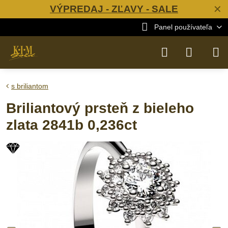
VÝPREDAJ - ZĽAVY - SALE
✕
Panel používateľa
s briliantom
Briliantový prsteň z bieleho
zlata 2841b 0,236ct