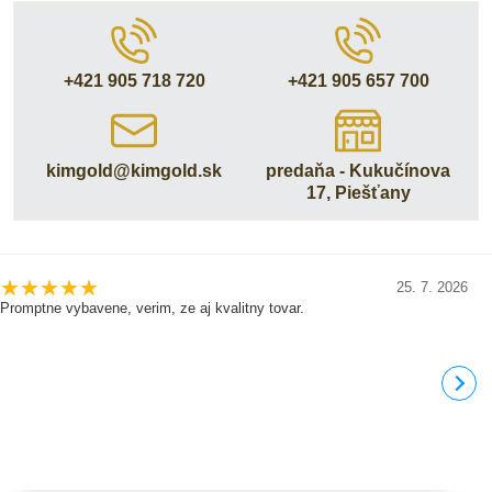
+421 905 718 720
+421 905 657 700
kimgold​@kimgold​.sk
predaňa - Kukučínova
17, Piešťany
25. 7. 2026
Promptne vybavene, verim, ze aj kvalitny tovar.
D
j
b