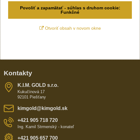
Povoliť a zapamätať - súhlas s druhom cookie:
Funkčné
Otvoriť obsah v novom okne
Kontakty
K​​.I​​.M​​. GOLD s​​.r​​.o​​.
Kukučínová 17
92101 Piešťany
kimgold​@kimgold​.sk
+421 905 718 720
Ing. Kamil Strmenský - konateľ
+421 905 657 700