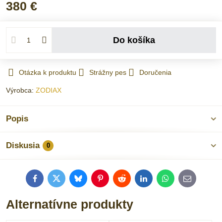
380 €
Do košíka
Otázka k produktu
Strážny pes
Doručenia
Výrobca:
ZODIAX
Popis
Diskusia
0
Facebook
Twitter
Bluesky
Pinterest
Reddit
LinkedIn
WhatsApp
E-
mail
Alternatívne produkty