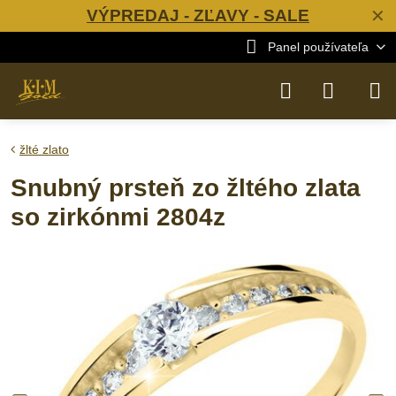
VÝPREDAJ - ZĽAVY - SALE
✕
Panel používateľa
žlté zlato
Snubný prsteň zo žltého zlata
so zirkónmi 2804z