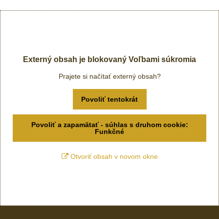
Externý obsah je blokovaný Voľbami súkromia
Prajete si načítať externý obsah?
Povoliť tentokrát
Povoliť a zapamätať - súhlas s druhom cookie:
Funkčné
Otvoriť obsah v novom okne