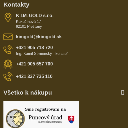
Kontakty
K​​.I​​.M​​. GOLD s​​.r​​.o​​.
Kukučínová 17
92101 Piešťany
kimgold​@kimgold​.sk
+421 905 718 720
Ing. Kamil Strmenský - konateľ
+421 905 657 700
+421 337 735 110
Všetko k nákupu