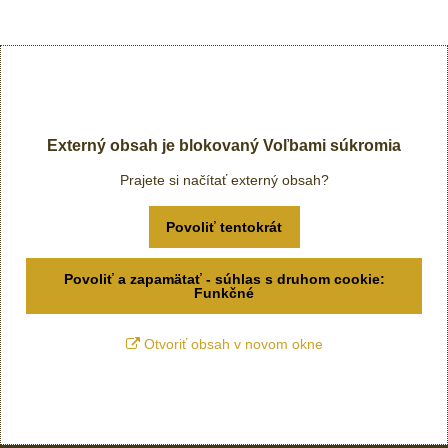
Externý obsah je blokovaný Voľbami súkromia
Prajete si načítať externý obsah?
Povoliť tentokrát
Povoliť a zapamätať - súhlas s druhom cookie:
Funkčné
Otvoriť obsah v novom okne