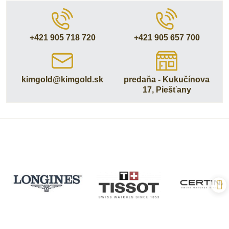
+421 905 718 720
+421 905 657 700
kimgold​@kimgold​.sk
predaňa - Kukučínova
17, Piešťany