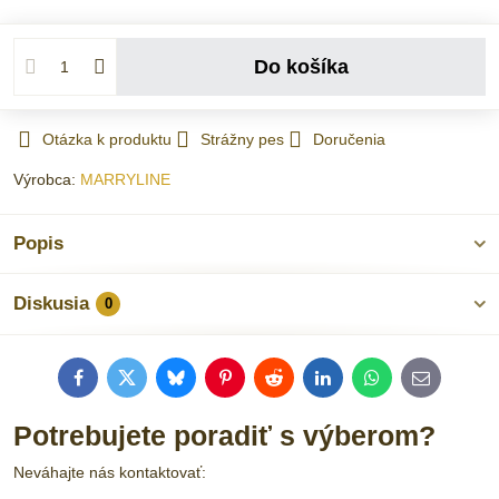
Do košíka
Otázka k produktu
Strážny pes
Doručenia
Výrobca:
MARRYLINE
Popis
Diskusia
0
Facebook
Twitter
Bluesky
Pinterest
Reddit
LinkedIn
WhatsApp
E-
mail
Potrebujete poradiť s výberom?
Neváhajte nás kontaktovať: