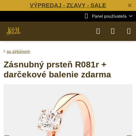
VÝPREDAJ - ZĽAVY - SALE
✕
Panel používateľa
so zirkónom
Zásnubný prsteň R081r +
darčekové balenie zdarma