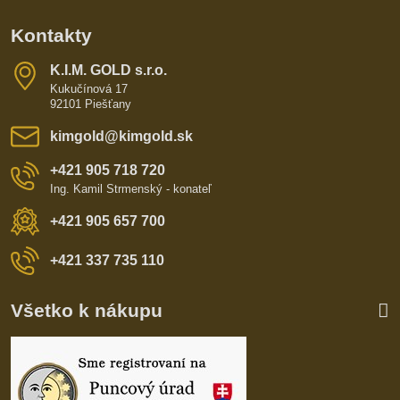
Kontakty
K​​.I​​.M​​. GOLD s​​.r​​.o​​.
Kukučínová 17
92101 Piešťany
kimgold​@kimgold​.sk
+421 905 718 720
Ing. Kamil Strmenský - konateľ
+421 905 657 700
+421 337 735 110
Všetko k nákupu