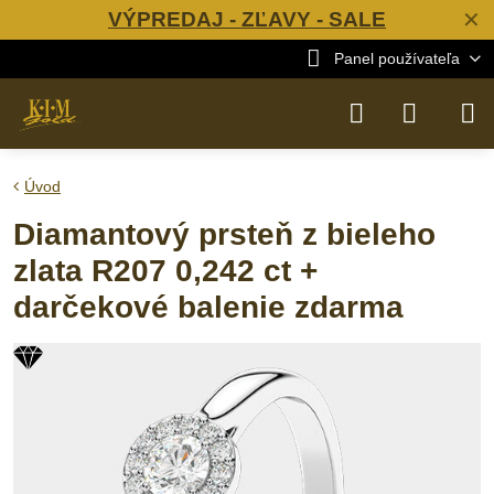
VÝPREDAJ - ZĽAVY - SALE
✕
Panel používateľa
Úvod
Diamantový prsteň z bieleho
zlata R207 0,242 ct +
darčekové balenie zdarma