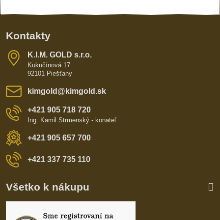
Kontakty
K​​.I​​.M​​. GOLD s​​.r​​.o​​.
Kukučínová 17
92101 Piešťany
kimgold​@kimgold​.sk
+421 905 718 720
Ing. Kamil Strmenský - konateľ
+421 905 657 700
+421 337 735 110
Všetko k nákupu