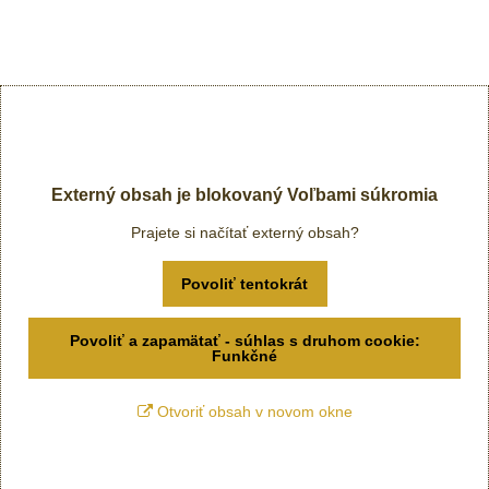
Externý obsah je blokovaný Voľbami súkromia
Prajete si načítať externý obsah?
Povoliť tentokrát
Povoliť a zapamätať - súhlas s druhom cookie:
Funkčné
Otvoriť obsah v novom okne