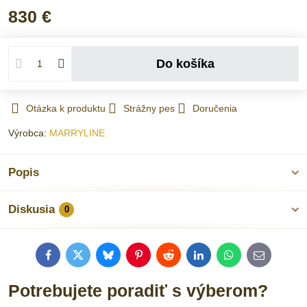
830 €
Do košíka
Otázka k produktu
Strážny pes
Doručenia
Výrobca:
MARRYLINE
Popis
Diskusia
0
Facebook
Twitter
Bluesky
Pinterest
Reddit
LinkedIn
WhatsApp
E-
mail
Potrebujete poradiť s výberom?