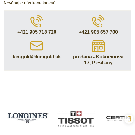
Neváhajte nás kontaktovať:
+421 905 718 720
+421 905 657 700
kimgold​@kimgold​.sk
predaňa - Kukučínova
17, Piešťany