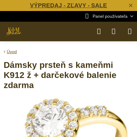
VÝPREDAJ - ZĽAVY - SALE
✕
Panel používateľa
Úvod
Dámsky prsteň s kameňmi
K912 ž + darčekové balenie
zdarma