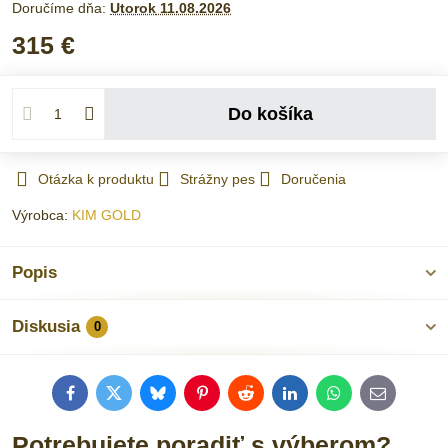
Doručíme dňa:
Utorok
11.08.2026
315 €
Do košíka
Otázka k produktu
Strážny pes
Doručenia
Výrobca:
KIM GOLD
Popis
Diskusia
0
Facebook
Twitter
Bluesky
Pinterest
Reddit
LinkedIn
WhatsApp
E-
mail
Potrebujete poradiť s výberom?