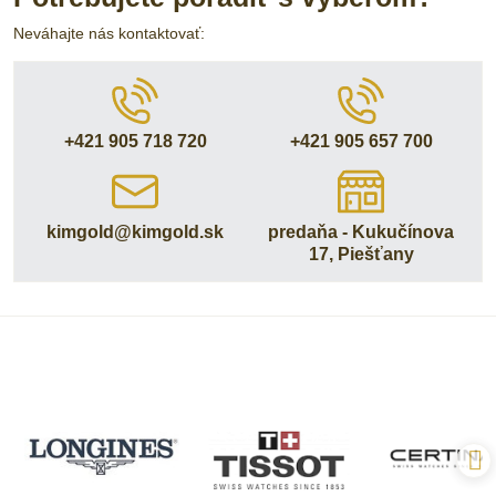
Neváhajte nás kontaktovať:
+421 905 718 720
+421 905 657 700
kimgold​@kimgold​.sk
predaňa - Kukučínova
17, Piešťany