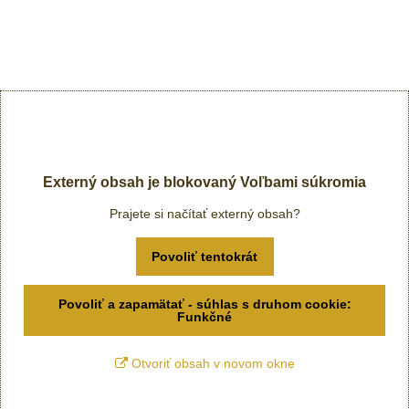
Externý obsah je blokovaný Voľbami súkromia
Prajete si načítať externý obsah?
Povoliť tentokrát
Povoliť a zapamätať - súhlas s druhom cookie:
Funkčné
Otvoriť obsah v novom okne