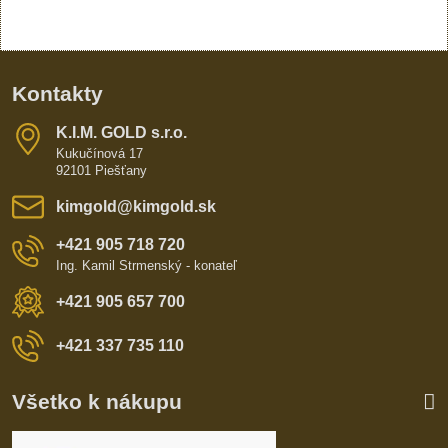
Kontakty
K​​.I​​.M​​. GOLD s​​.r​​.o​​.
Kukučínová 17
92101 Piešťany
kimgold​@kimgold​.sk
+421 905 718 720
Ing. Kamil Strmenský - konateľ
+421 905 657 700
+421 337 735 110
Všetko k nákupu