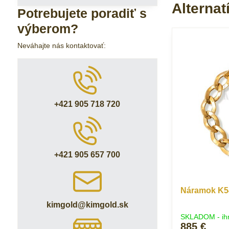
Alternat
Potrebujete poradiť s
výberom?
Neváhajte nás kontaktovať:
+421 905 718 720
+421 905 657 700
Náramok K54
kimgold​@kimgold​.sk
SKLADOM - ih
885 €