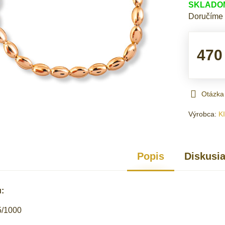
SKLADOM 
Doručíme
470
Otázka
Výrobca:
K
Popis
Diskusi
:
5/1000