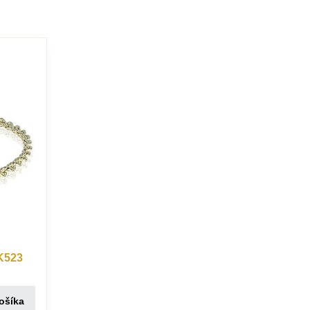
 K523
ošíka