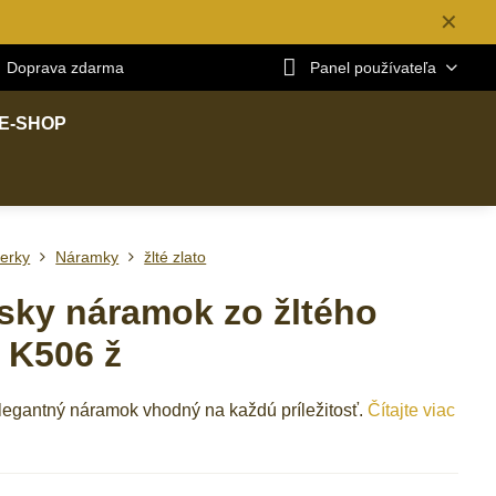
✕
Doprava zdarma
Panel používateľa
E-SHOP
erky
Náramky
žlté zlato
ky náramok zo žltého
a K506 ž
egantný náramok vhodný na každú príležitosť.
Čítajte viac