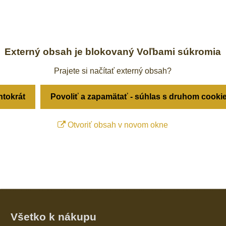
Externý obsah je blokovaný Voľbami súkromia
Prajete si načítať externý obsah?
ntokrát
Povoliť a zapamätať - súhlas s druhom cooki
Otvoriť obsah v novom okne
Všetko k nákupu