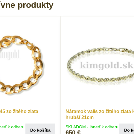
ívne produkty
5 zo žltého zlata
Náramok valis zo žltého zlata
hrubší 21cm
neď k odberu
SKLADOM - ihneď k odberu
Do košíka
Do k
650 €