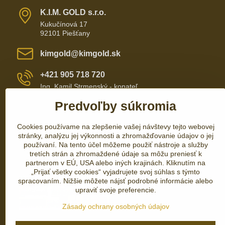
K​​.I​​.M​​. GOLD s​​.r​​.o​​.
Kukučínová 17
92101 Piešťany
kimgold​@kimgold​.sk
+421 905 718 720
Ing. Kamil Strmenský - konateľ
Predvoľby súkromia
+421 905 657 700
Cookies používame na zlepšenie vašej návštevy tejto webovej
+421 337 735 110
stránky, analýzu jej výkonnosti a zhromažďovanie údajov o jej
používaní. Na tento účel môžeme použiť nástroje a služby
tretích strán a zhromaždené údaje sa môžu preniesť k
partnerom v EÚ, USA alebo iných krajinách. Kliknutím na
„Prijať všetky cookies“ vyjadrujete svoj súhlas s týmto
spracovaním. Nižšie môžete nájsť podrobné informácie alebo
upraviť svoje preferencie.
Zásady ochrany osobných údajov