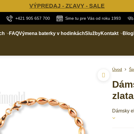
VÝPREDAJ - ZĽAVY - SALE
+421 905 657 700
Sme tu pre Vás od roku 1993
ch
FAQ
Výmena baterky v hodinkách
Služby
Kontakt
Blog
Úvod
Šp
Dáms
zlat
Dámsky el