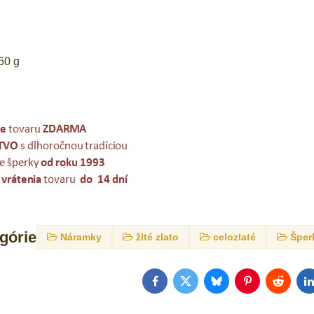
60 g
egórie
Náramky
žlté zlato
celozlaté
Šper
Facebook
Twitter
Bluesky
Pinterest
Reddit
L