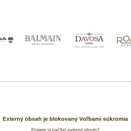
Externý obsah je blokovaný Voľbami súkromia
Prajete si načítať externý obsah?