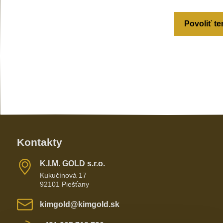
Povoliť te
Kontakty
K​​.I​​.M​​. GOLD s​​.r​​.o​​.
Kukučínová 17
92101 Piešťany
kimgold​@kimgold​.sk