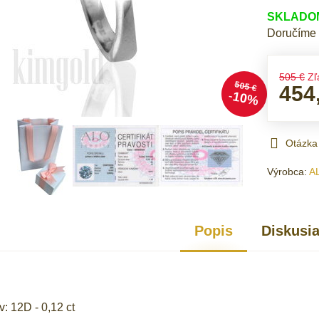
SKLADOM 
Doručíme
505 €
Zľ
505 €
454
10%
Otázka
Výrobca:
A
Popis
Diskusi
: 12D - 0,12 ct