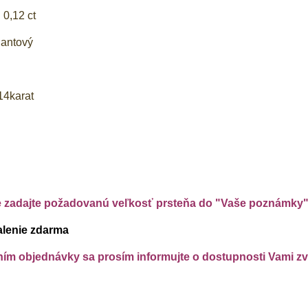
 0,12 ct
liantový
g
14karat
e zadajte požadovanú veľkosť prsteňa do "Vaše poznámky
alenie zdarma
m objednávky sa prosím informujte o dostupnosti Vami zvo