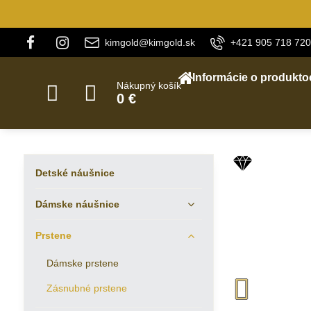
kimgold@kimgold.sk
+421 905 718 720
Informácie o produkto
Nákupný košík
0 €
Detské náušnice
Dámske náušnice
Prstene
Dámske prstene
Zásnubné prstene