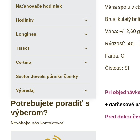
Naťahovače hodiniek
Váha spolu v ct:
Brus: kulatý bri
Hodinky
Váha: +/- 2,60 
Longines
Rýdzosť: 585 - 
Tissot
Farba: G
Certina
Čistota : SI
Sector Jewels pánske šperky
Výpredaj
Pri objednávk
Potrebujete poradiť s
+ darčekové b
výberom?
Pred dokončení
Neváhajte nás kontaktovať: