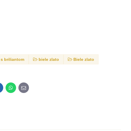
s briliantom
biele zlato
Biele zlato
inkedIn
WhatsApp
E-
mail