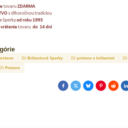
egórie
prstene
Briliantové šperky
prstene s briliantmi
Prstene
Facebook
Twitter
Bluesky
Pinterest
Reddit
L