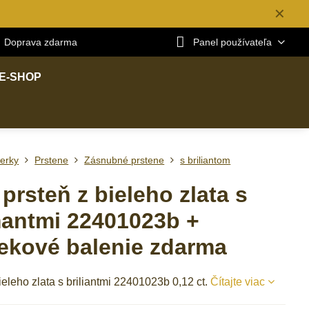
✕
Doprava zdarma
Panel používateľa
E-SHOP
erky
Prstene
Zásnubné prstene
s briliantom
prsteň z bieleho zlata s
antmi 22401023b +
ekové balenie zdarma
ieleho zlata s briliantmi 22401023b 0,12 ct.
Čítajte viac