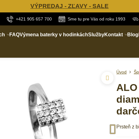
VÝPREDAJ - ZĽAVY - SALE
+421 905 657 700
Sme tu pre Vás od roku 1993
ch
FAQ
Výmena baterky v hodinkách
Služby
Kontakt
Blog
Úvod
Šp
ALO 
diam
darč
Prsteň z b