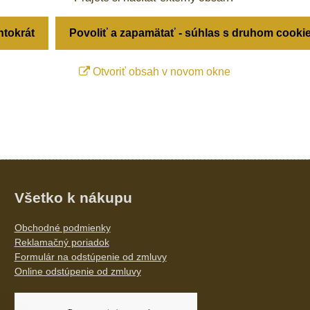
ntokrát
Povoliť a zapamätať - súhlas s druhom cooki
Otvoriť obsah v novom okne
Všetko k nákupu
Obchodné podmienky
Reklamačný poriadok
Formulár na odstúpenie od zmluvy
Online odstúpenie od zmluvy