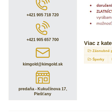
+421 905 718 720
+421 905 657 700
Viac z kat
Zásnubné 
Šperky
kimgold​@kimgold​.sk
predaňa - Kukučínova 17,
Piešťany