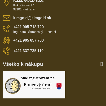
K​​.I​​.M​​. GOLD s​​.r​​.o​​.
Kukučínová 17
92101 Piešťany
kimgold​@kimgold​.sk
+421 905 718 720
Ing. Kamil Strmenský - konateľ
+421 905 657 700
+421 337 735 110
Všetko k nákupu