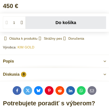
450 €
Do košíka
Otázka k produktu
Strážny pes
Doručenia
Výrobca:
KIM GOLD
Popis
Diskusia
0
Facebook
Twitter
Bluesky
Pinterest
Reddit
LinkedIn
WhatsApp
E-
mail
Potrebujete poradiť s výberom?