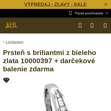
VÝPREDAJ - ZĽAVY - SALE
✕
Panel používateľa
s briliantom
Prsteň s briliantmi z bieleho
zlata 10000397 + darčekové
balenie zdarma