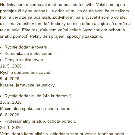
Hodinky som objednával dosť na poslednú chvíľu. Volal som aj do
predajne či by sa posnažili a odoslali mi ich čo najskôr, že to celkom
horí a veru že sa posnažili. Zodvihol mi pán, vysvetlil som o čo ide,
uistil ma že ešte v ten deň hodinky od nich odídu a zajtra sú u mňa a
tak aj bolo. Ešte raz, ďakujem veľmi pekne. Vyzdvihujem ochotu a
snahu pomôcť. Pekný deň prajem, spokojný zákazník.
Rýchle dodanie tovaru
Komunikácia z obchodom
Ceny a kvalita tovaru
12. 5. 2026
Rychle dodanie,bez zavad
9. 4. 2026
Krasne, jemnucke nausnicky
Rychle dodanie, do 24h kurierom ;)
15. 2. 2026
Maximálna spokojnosť, ochota poradiť
6. 2. 2026
Profesionálny prístup, ochota poradiť.
28. 1. 2026
Veľmi dobrá komunikácia, objednala som prívesok, ktorý sa nedá