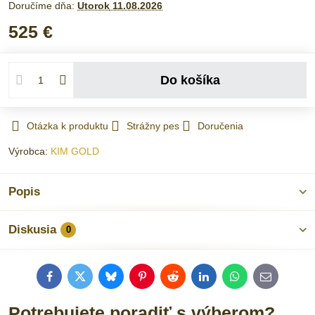
Doručíme dňa:
Utorok
11.08.2026
525 €
Do košíka
Otázka k produktu
Strážny pes
Doručenia
Výrobca:
KIM GOLD
Popis
Diskusia
0
Facebook
Twitter
Bluesky
Pinterest
Reddit
LinkedIn
WhatsApp
E-
mail
Potrebujete poradiť s výberom?