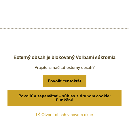
Externý obsah je blokovaný Voľbami súkromia
Prajete si načítať externý obsah?
Povoliť tentokrát
Povoliť a zapamätať - súhlas s druhom cookie:
Funkčné
Otvoriť obsah v novom okne