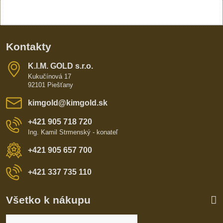
Kontakty
K​​.I​​.M​​. GOLD s​​.r​​.o​​.
Kukučínová 17
92101 Piešťany
kimgold​@kimgold​.sk
+421 905 718 720
Ing. Kamil Strmenský - konateľ
+421 905 657 700
+421 337 735 110
Všetko k nákupu