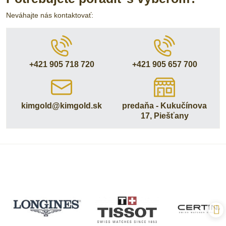
Neváhajte nás kontaktovať:
+421 905 718 720
+421 905 657 700
kimgold​@kimgold​.sk
predaňa - Kukučínova
17, Piešťany