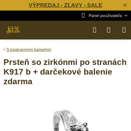
VÝPREDAJ - ZĽAVY - SALE
✕
Panel používateľa
S postrannými kameňmi
Prsteň so zirkónmi po stranách
K917 b + darčekové balenie
zdarma