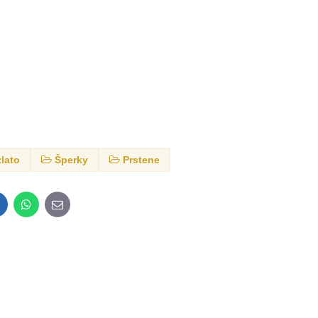
zlato
Šperky
Prstene
inkedIn
WhatsApp
E-
mail