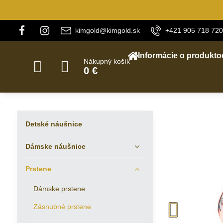
kimgold@kimgold.sk
+421 905 718 720
Informácie o produkto
Nákupný košík
0 €
Detské náušnice
Dámske náušnice
Prstene
Dámske prstene
Zásnubné prstene