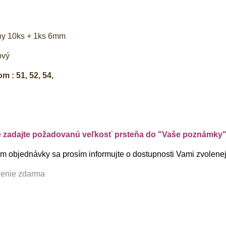
g
ny 10ks + 1ks 6mm
ový
m : 51, 52, 54,
e zadajte požadovanú veľkosť prsteňa do "Vaše poznámky
 objednávky sa prosím informujte o dostupnosti Vami zvolenej 
lenie zdarma