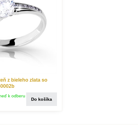
ň z bieleho zlata so
40002b
neď k odberu
Do košíka