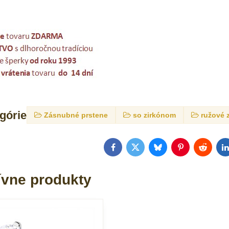
egórie
Zásnubné prstene
so zirkónom
ružové 
Facebook
Twitter
Bluesky
Pinterest
Reddit
L
ívne produkty