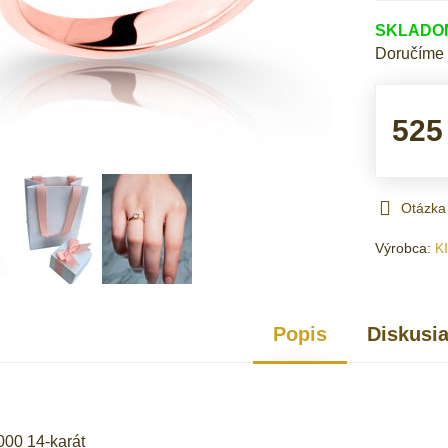
SKLADOM 
Doručíme
525
Otázka
Výrobca:
K
Popis
Diskusi
000 14-karát