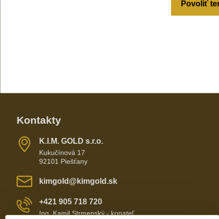
Povoliť te
Kontakty
K​​.I​​.M​​. GOLD s​​.r​​.o​​.
Kukučínová 17
92101 Piešťany
kimgold​@kimgold​.sk
+421 905 718 720
Ing. Kamil Strmenský - konateľ