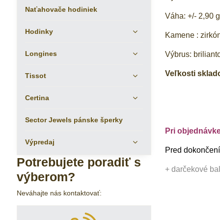
Naťahovače hodiniek
Váha: +/- 2,90 
Hodinky
Kamene : zirkó
Longines
Výbrus: briliant
Veľkosti sklado
Tissot
Certina
Sector Jewels pánske šperky
Pri objednávk
Výpredaj
Pred dokončením
Potrebujete poradiť s
+ darčekové ba
výberom?
Neváhajte nás kontaktovať: