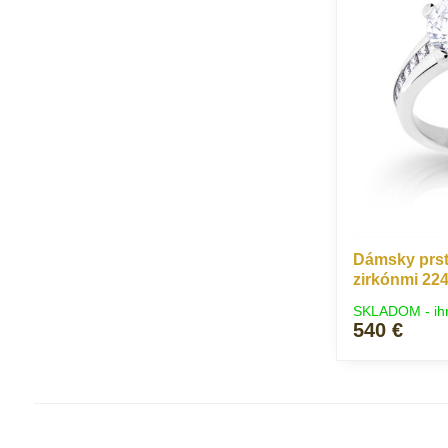
Dámsky prste
zirkónmi 22
SKLADOM - ih
540 €