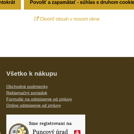
ntokrát
Povoliť a zapamätať - súhlas s druhom cooki
Otvoriť obsah v novom okne
Všetko k nákupu
Obchodné podmienky
Reklamačný poriadok
Formulár na odstúpenie od zmluvy
Online odstúpenie od zmluvy