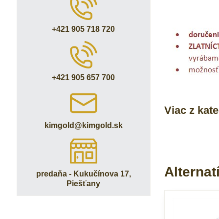
+421 905 718 720
+421 905 657 700
Viac z kat
kimgold​@kimgold​.sk
Alternat
predaňa - Kukučínova 17,
Piešťany