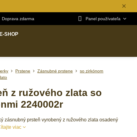
✕
Doprava zdarma
Panel používateľa
E-SHOP
erky
Prstene
Zásnubné prstene
so zirkónom
lato
eň z ružového zlata so
ónmi 2240002r
ý zásnubný prsteň vyrobený z ružového zlata osadený
ítajte viac