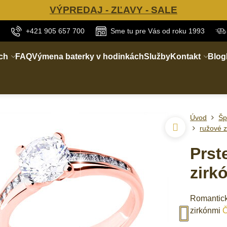
VÝPREDAJ - ZĽAVY - SALE
+421 905 657 700
Sme tu pre Vás od roku 1993
ch
FAQ
Výmena baterky v hodinkách
Služby
Kontakt
Blog
Úvod
Šp
ružové z
Prst
zirk
Romantick
zirkónmi
Č