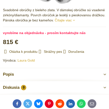
Svadobné obrúčky z bieleho zlata. V dámskej obrúčke sú vsadené
zirkóny/diamanty. Povrch obrúčok je lesklý s pieskovanou drážkou.
Pánska obrúčka je bez kameňov.
Čítajte viac
vyrobíme na objednávku - prosím kontaktujte nás
815 €
Otázka k produktu
Strážny pes
Doručenia
Výrobca:
Laura Gold
Popis
Diskusia
0
Facebook
Twitter
Bluesky
Pinterest
Reddit
LinkedIn
WhatsApp
E-
mail