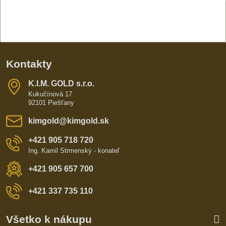
Kontakty
K​​.I​​.M​​. GOLD s​​.r​​.o​​.
Kukučínová 17
92101 Piešťany
kimgold​@kimgold​.sk
+421 905 718 720
Ing. Kamil Strmenský - konateľ
+421 905 657 700
+421 337 735 110
Všetko k nákupu