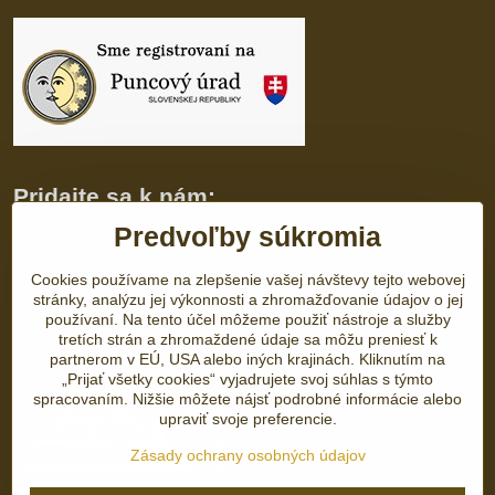
Pridajte sa k nám:
Predvoľby súkromia
Facebook
Instagram
Cookies používame na zlepšenie vašej návštevy tejto webovej
Otváracie hodiny
stránky, analýzu jej výkonnosti a zhromažďovanie údajov o jej
PO-PIA
10:00-17:00
používaní. Na tento účel môžeme použiť nástroje a služby
SO-NE
Zatvorené
tretích strán a zhromaždené údaje sa môžu preniesť k
partnerom v EÚ, USA alebo iných krajinách. Kliknutím na
„Prijať všetky cookies“ vyjadrujete svoj súhlas s týmto
spracovaním. Nižšie môžete nájsť podrobné informácie alebo
upraviť svoje preferencie.
Zásady ochrany osobných údajov