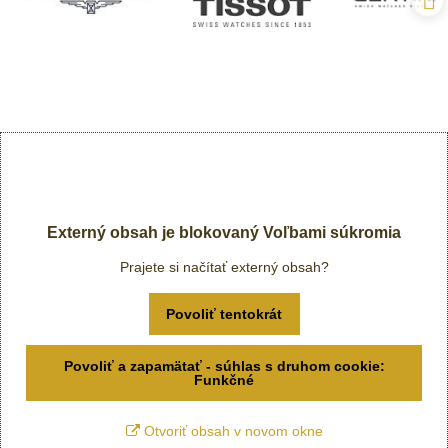
Externý obsah je blokovaný Voľbami súkromia
Prajete si načítať externý obsah?
Povoliť tentokrát
Povoliť a zapamätať - súhlas s druhom cookie:
Funkčné
Otvoriť obsah v novom okne