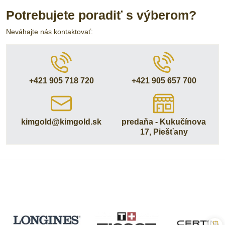
Potrebujete poradiť s výberom?
Neváhajte nás kontaktovať:
+421 905 718 720
+421 905 657 700
kimgold​@kimgold​.sk
predaňa - Kukučínova
17, Piešťany