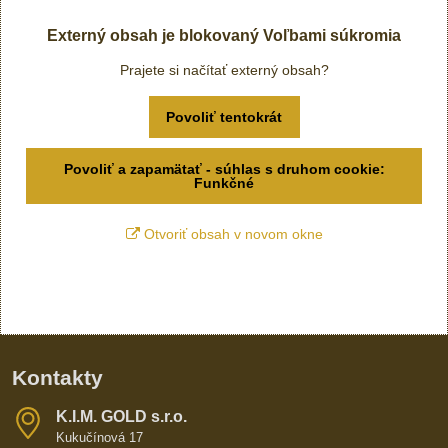
Externý obsah je blokovaný Voľbami súkromia
Prajete si načítať externý obsah?
Povoliť tentokrát
Povoliť a zapamätať - súhlas s druhom cookie:
Funkčné
Otvoriť obsah v novom okne
Kontakty
K​​.I​​.M​​. GOLD s​​.r​​.o​​.
Kukučínová 17