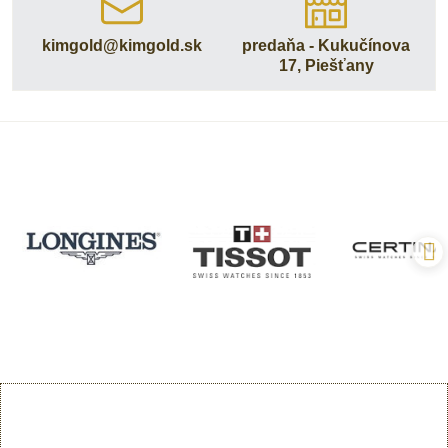
kimgold​@kimgold​.sk
predaňa - Kukučínova
17, Piešťany