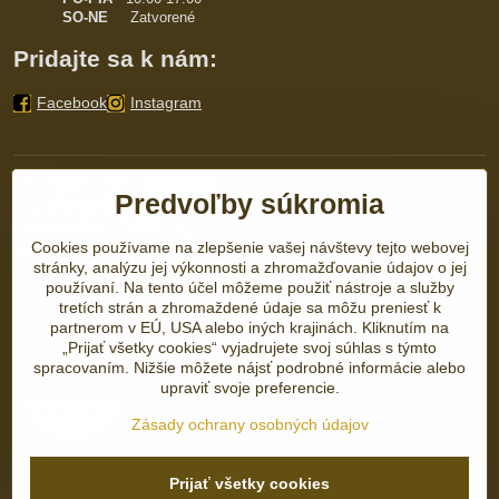
SO-NE
Zatvorené
Pridajte sa k nám:
Facebook
Instagram
Predvoľby súkromia
Cookies používame na zlepšenie vašej návštevy tejto webovej
stránky, analýzu jej výkonnosti a zhromažďovanie údajov o jej
používaní. Na tento účel môžeme použiť nástroje a služby
tretích strán a zhromaždené údaje sa môžu preniesť k
partnerom v EÚ, USA alebo iných krajinách. Kliknutím na
„Prijať všetky cookies“ vyjadrujete svoj súhlas s týmto
spracovaním. Nižšie môžete nájsť podrobné informácie alebo
upraviť svoje preferencie.
Zásady ochrany osobných údajov
Prijať všetky cookies
©
2026
Copyright