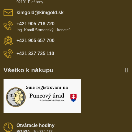
92101 Piešťany
kimgold​@kimgold​.sk
+421 905 718 720
Ing. Kamil Strmenský - konateľ
+421 905 657 700
+421 337 735 110
Všetko k nákupu
Otváracie hodiny
PO-PIA
10:00-17:00