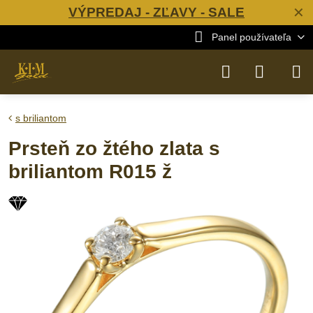
VÝPREDAJ - ZĽAVY - SALE
✕
Panel používateľa
s briliantom
Prsteň zo žtého zlata s
briliantom R015 ž