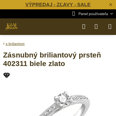
VÝPREDAJ - ZĽAVY - SALE
✕
Panel používateľa
s briliantom
Zásnubný briliantový prsteň
402311 biele zlato