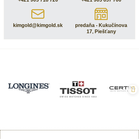
kimgold​@kimgold​.sk
predaňa - Kukučínova
17, Piešťany