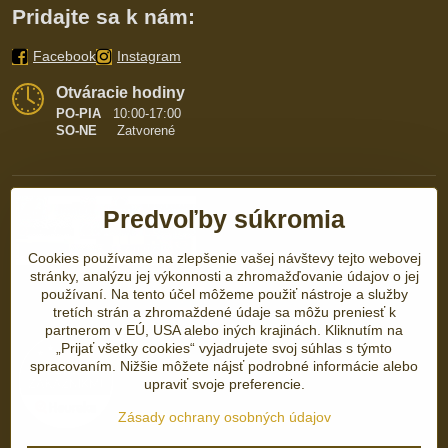
Pridajte sa k nám:
Facebook
Instagram
Otváracie hodiny
PO-PIA
10:00-17:00
SO-NE
Zatvorené
Predvoľby súkromia
Cookies používame na zlepšenie vašej návštevy tejto webovej
stránky, analýzu jej výkonnosti a zhromažďovanie údajov o jej
používaní. Na tento účel môžeme použiť nástroje a služby
tretích strán a zhromaždené údaje sa môžu preniesť k
partnerom v EÚ, USA alebo iných krajinách. Kliknutím na
„Prijať všetky cookies“ vyjadrujete svoj súhlas s týmto
spracovaním. Nižšie môžete nájsť podrobné informácie alebo
upraviť svoje preferencie.
Zásady ochrany osobných údajov