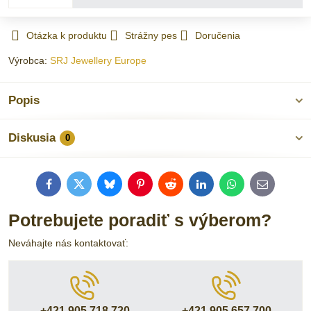
Otázka k produktu
Strážny pes
Doručenia
Výrobca:
SRJ Jewellery Europe
Popis
Diskusia
0
Facebook
Twitter
Bluesky
Pinterest
Reddit
LinkedIn
WhatsApp
E-
mail
Potrebujete poradiť s výberom?
Neváhajte nás kontaktovať:
+421 905 718 720
+421 905 657 700