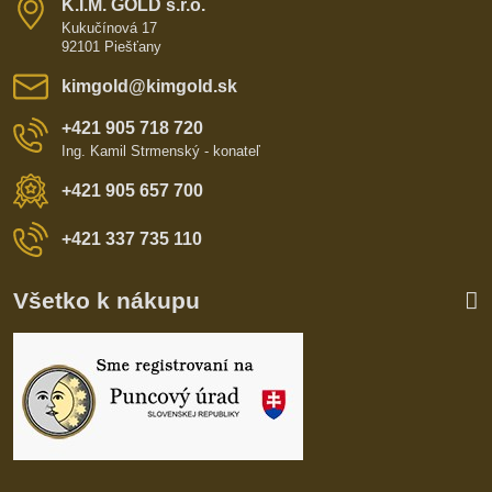
K​​.I​​.M​​. GOLD s​​.r​​.o​​.
Kukučínová 17
92101 Piešťany
kimgold​@kimgold​.sk
+421 905 718 720
Ing. Kamil Strmenský - konateľ
+421 905 657 700
+421 337 735 110
Všetko k nákupu