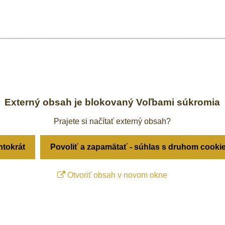
Externý obsah je blokovaný Voľbami súkromia
Prajete si načítať externý obsah?
ntokrát
Povoliť a zapamätať - súhlas s druhom cooki
Otvoriť obsah v novom okne