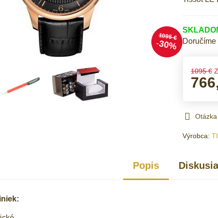
SKLADOM 
1095 €
Doručíme
30%
1095 €
Z
766
Otázka
Výrobca:
T
Popis
Diskusi
iniek:
ické