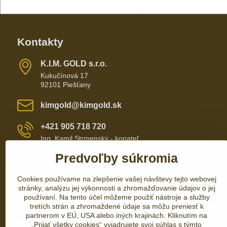
Kontakty
K​​.I​​.M​​. GOLD s​​.r​​.o​​.
Kukučínová 17
92101 Piešťany
kimgold​@kimgold​.sk
+421 905 718 720
Ing. Kamil Strmenský - konateľ
Predvoľby súkromia
+421 905 657 700
Cookies používame na zlepšenie vašej návštevy tejto webovej
+421 337 735 110
stránky, analýzu jej výkonnosti a zhromažďovanie údajov o jej
používaní. Na tento účel môžeme použiť nástroje a služby
tretích strán a zhromaždené údaje sa môžu preniesť k
partnerom v EÚ, USA alebo iných krajinách. Kliknutím na
„Prijať všetky cookies“ vyjadrujete svoj súhlas s týmto