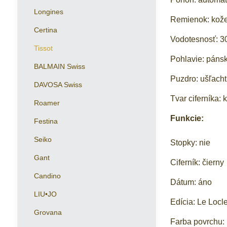
Longines
Remienok: kož
Certina
Vodotesnosť: 3
Tissot
Pohlavie: páns
BALMAIN Swiss
Puzdro: ušľacht
DAVOSA Swiss
Tvar ciferníka: 
Roamer
Funkcie:
Festina
Seiko
Stopky: nie
Gant
Ciferník: čierny
Candino
Dátum: áno
LIU•JO
Edícia: Le Locl
Grovana
Farba povrchu: