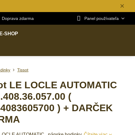
✕
Doprava zdarma
Panel používateľa
E-SHOP
dinky
Tissot
sot LE LOCLE AUTOMATIC
.408.36.057.00 (
4083605700 ) + DARČEK
RMA
E LOCLE AUTOMATIC , pánske hodinky.
Čítajte viac