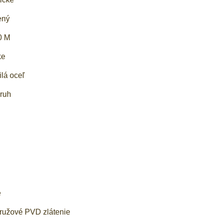
ený
0 M
ke
ilá oceľ
kruh
e
 ružové PVD zlátenie