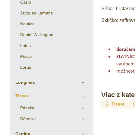
Casio
Séria: T-Classi
Jacques Lemans
Sklíčko: zafírov
Nautica
Daniel Wellington
Lotus
Pulsar
Lorus
Longines
Viac z kat
Tissot
Tissot
Pánske
Dámske
Certina