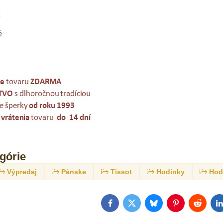
c
é
egórie
Výpredaj
Pánske
Tissot
Hodinky
Hod
Facebook
Twitter
Bluesky
Pinterest
Reddit
L