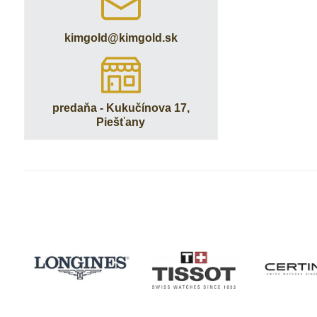
kimgold​@kimgold​.sk
predaňa - Kukučínova 17,
Piešťany