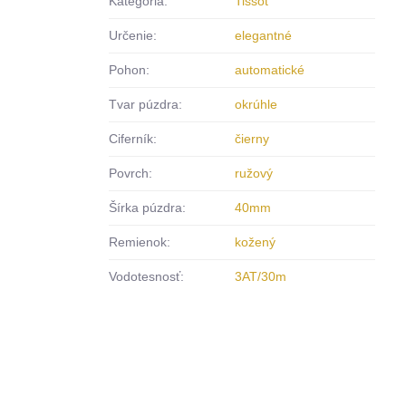
Kategória:
Tissot
Určenie:
elegantné
Pohon:
automatické
Tvar púzdra:
okrúhle
Ciferník:
čierny
Povrch:
ružový
Šírka púzdra:
40mm
Remienok:
kožený
Vodotesnosť:
3AT/30m