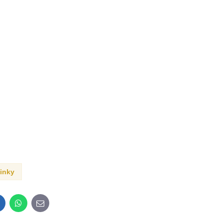
inky
inkedIn
WhatsApp
E-
mail