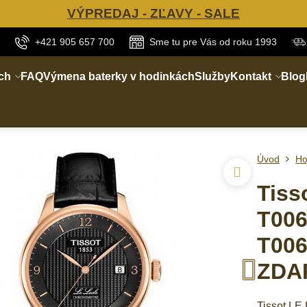
VÝPREDAJ - ZĽAVY - SALE
+421 905 657 700
Sme tu pre Vás od roku 1993
ch
FAQ
Výmena baterky v hodinkách
Služby
Kontakt
Blog
Úvod
Ho
Tis
T006
T006
ZDA
Tissot L