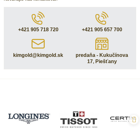
+421 905 718 720
+421 905 657 700
kimgold​@kimgold​.sk
predaňa - Kukučínova
17, Piešťany