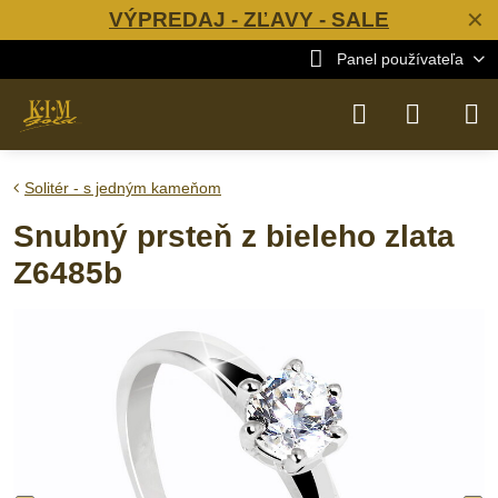
VÝPREDAJ - ZĽAVY - SALE
✕
Panel používateľa
Solitér - s jedným kameňom
Snubný prsteň z bieleho zlata
Z6485b