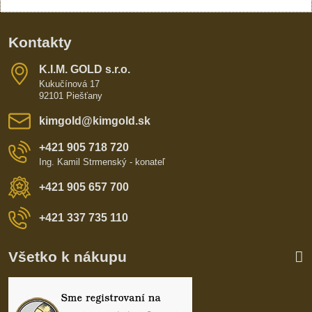
Kontakty
K​​.I​​.M​​. GOLD s​​.r​​.o​​.
Kukučínová 17
92101 Piešťany
kimgold​@kimgold​.sk
+421 905 718 720
Ing. Kamil Strmenský - konateľ
+421 905 657 700
+421 337 735 110
Všetko k nákupu