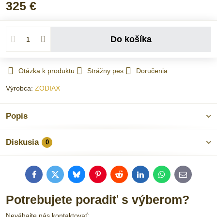
325 €
Do košíka
Otázka k produktu
Strážny pes
Doručenia
Výrobca:
ZODIAX
Popis
Diskusia
0
Facebook
Twitter
Bluesky
Pinterest
Reddit
LinkedIn
WhatsApp
E-
mail
Potrebujete poradiť s výberom?
Neváhajte nás kontaktovať: