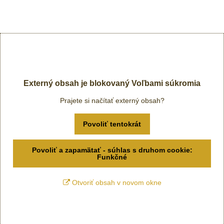
Externý obsah je blokovaný Voľbami súkromia
Prajete si načítať externý obsah?
Povoliť tentokrát
Povoliť a zapamätať - súhlas s druhom cookie:
Funkčné
Otvoriť obsah v novom okne