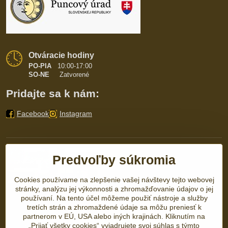
Otváracie hodiny
PO-PIA
10:00-17:00
SO-NE
Zatvorené
Pridajte sa k nám:
Facebook
Instagram
Predvoľby súkromia
Cookies používame na zlepšenie vašej návštevy tejto webovej
stránky, analýzu jej výkonnosti a zhromažďovanie údajov o jej
používaní. Na tento účel môžeme použiť nástroje a služby
tretích strán a zhromaždené údaje sa môžu preniesť k
partnerom v EÚ, USA alebo iných krajinách. Kliknutím na
„Prijať všetky cookies“ vyjadrujete svoj súhlas s týmto