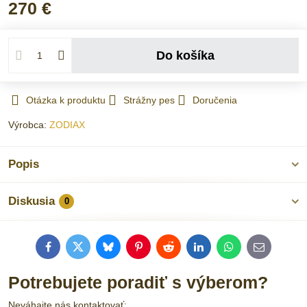
270 €
Do košíka
Otázka k produktu
Strážny pes
Doručenia
Výrobca:
ZODIAX
Popis
Diskusia
0
Facebook
Twitter
Bluesky
Pinterest
Reddit
LinkedIn
WhatsApp
E-
mail
Potrebujete poradiť s výberom?
Neváhajte nás kontaktovať: