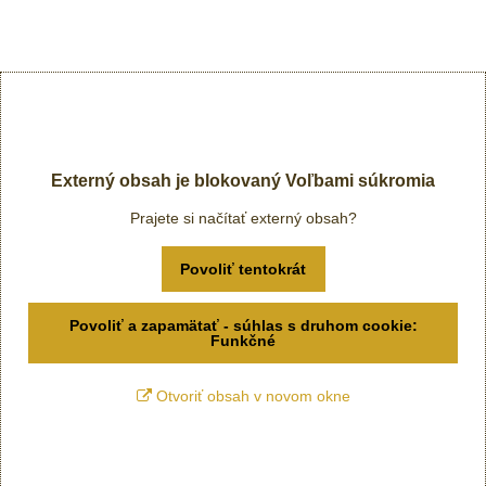
Externý obsah je blokovaný Voľbami súkromia
Prajete si načítať externý obsah?
Povoliť tentokrát
Povoliť a zapamätať - súhlas s druhom cookie:
Funkčné
Otvoriť obsah v novom okne