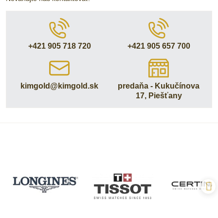
+421 905 718 720
+421 905 657 700
kimgold​@kimgold​.sk
predaňa - Kukučínova
17, Piešťany