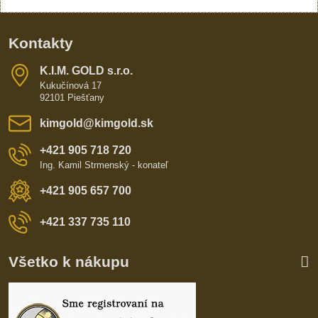
Kontakty
K​​.I​​.M​​. GOLD s​​.r​​.o​​.
Kukučínová 17
92101 Piešťany
kimgold​@kimgold​.sk
+421 905 718 720
Ing. Kamil Strmenský - konateľ
+421 905 657 700
+421 337 735 110
Všetko k nákupu