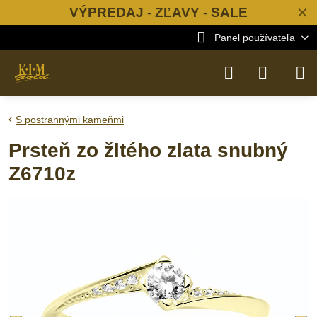
VÝPREDAJ - ZĽAVY - SALE
✕
Panel používateľa
S postrannými kameňmi
Prsteň zo žltého zlata snubný
Z6710z