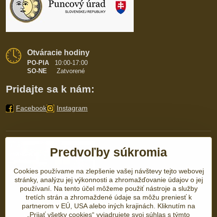
Otváracie hodiny
PO-PIA
10:00-17:00
SO-NE
Zatvorené
Pridajte sa k nám:
Facebook
Instagram
Predvoľby súkromia
Cookies používame na zlepšenie vašej návštevy tejto webovej
stránky, analýzu jej výkonnosti a zhromažďovanie údajov o jej
používaní. Na tento účel môžeme použiť nástroje a služby
tretích strán a zhromaždené údaje sa môžu preniesť k
partnerom v EÚ, USA alebo iných krajinách. Kliknutím na
„Prijať všetky cookies“ vyjadrujete svoj súhlas s týmto