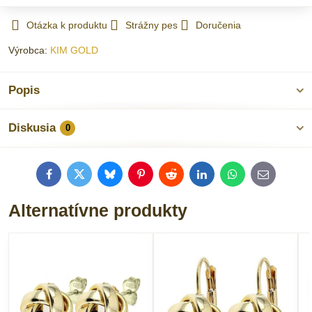
Otázka k produktu
Strážny pes
Doručenia
Výrobca:
KIM GOLD
Popis
Diskusia
0
Facebook
Twitter
Bluesky
Pinterest
Reddit
LinkedIn
WhatsApp
E-
mail
Alternatívne produkty