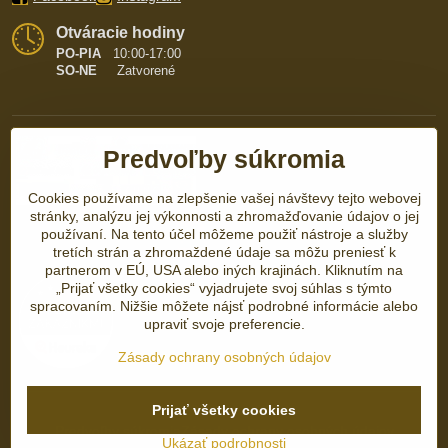
Otváracie hodiny
PO-PIA
10:00-17:00
SO-NE
Zatvorené
Predvoľby súkromia
Cookies používame na zlepšenie vašej návštevy tejto webovej
stránky, analýzu jej výkonnosti a zhromažďovanie údajov o jej
používaní. Na tento účel môžeme použiť nástroje a služby
tretích strán a zhromaždené údaje sa môžu preniesť k
partnerom v EÚ, USA alebo iných krajinách. Kliknutím na
„Prijať všetky cookies“ vyjadrujete svoj súhlas s týmto
spracovaním. Nižšie môžete nájsť podrobné informácie alebo
upraviť svoje preferencie.
Zásady ochrany osobných údajov
Prijať všetky cookies
©
2026
Copyright
Predvoľby súkromia
Zásady ochrany osobných údajov
Ukázať podrobnosti