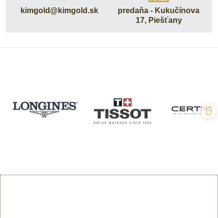
kimgold​@kimgold​.sk
predaňa - Kukučínova
17, Piešťany