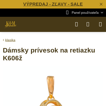
VÝPREDAJ - ZĽAVY - SALE
✕
Panel používateľa
klasika
Dámsky prívesok na retiazku
K606ž