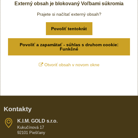
Externý obsah je blokovaný Voľbami súkromia
Prajete si načítať externý obsah?
Povoliť tentokrát
Povoliť a zapamätať - súhlas s druhom cookie:
Funkčné
Otvoriť obsah v novom okne
Kontakty
K​​.I​​.M​​. GOLD s​​.r​​.o​​.
Kukučínová 17
92101 Piešťany