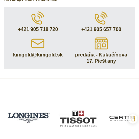
+421 905 718 720
+421 905 657 700
kimgold​@kimgold​.sk
predaňa - Kukučínova
17, Piešťany