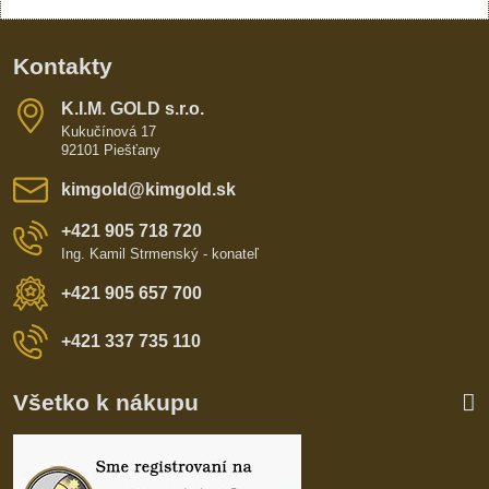
Kontakty
K​​.I​​.M​​. GOLD s​​.r​​.o​​.
Kukučínová 17
92101 Piešťany
kimgold​@kimgold​.sk
+421 905 718 720
Ing. Kamil Strmenský - konateľ
+421 905 657 700
+421 337 735 110
Všetko k nákupu