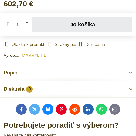
602,70 €
Do košíka
Otázka k produktu
Strážny pes
Doručenia
Výrobca:
MARRYLINE
Popis
Diskusia
0
Facebook
Twitter
Bluesky
Pinterest
Reddit
LinkedIn
WhatsApp
E-
mail
Potrebujete poradiť s výberom?
Neváhajte nás kontaktovať: