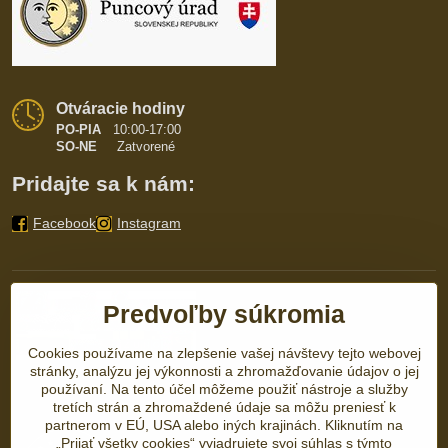
Otváracie hodiny
PO-PIA
10:00-17:00
SO-NE
Zatvorené
Pridajte sa k nám:
Facebook
Instagram
Predvoľby súkromia
Cookies používame na zlepšenie vašej návštevy tejto webovej
stránky, analýzu jej výkonnosti a zhromažďovanie údajov o jej
používaní. Na tento účel môžeme použiť nástroje a služby
tretích strán a zhromaždené údaje sa môžu preniesť k
partnerom v EÚ, USA alebo iných krajinách. Kliknutím na
„Prijať všetky cookies“ vyjadrujete svoj súhlas s týmto