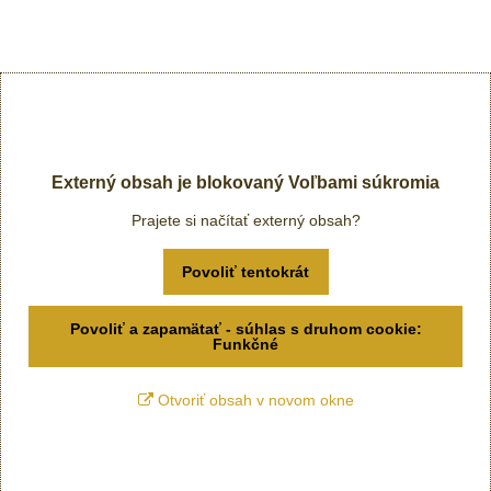
Externý obsah je blokovaný Voľbami súkromia
Prajete si načítať externý obsah?
Povoliť tentokrát
Povoliť a zapamätať - súhlas s druhom cookie:
Funkčné
Otvoriť obsah v novom okne