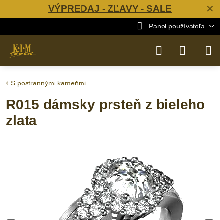
VÝPREDAJ - ZĽAVY - SALE
✕
Panel používateľa
S postrannými kameňmi
R015 dámsky prsteň z bieleho
zlata