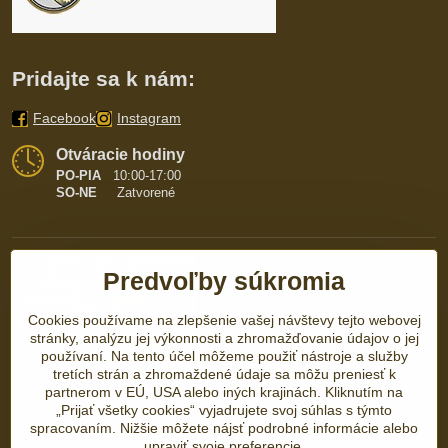
Pridajte sa k nám:
Facebook
Instagram
Otváracie hodiny
PO-PIA
10:00-17:00
SO-NE
Zatvorené
Predvoľby súkromia
Cookies používame na zlepšenie vašej návštevy tejto webovej
stránky, analýzu jej výkonnosti a zhromažďovanie údajov o jej
používaní. Na tento účel môžeme použiť nástroje a služby
tretích strán a zhromaždené údaje sa môžu preniesť k
partnerom v EÚ, USA alebo iných krajinách. Kliknutím na
„Prijať všetky cookies“ vyjadrujete svoj súhlas s týmto
spracovaním. Nižšie môžete nájsť podrobné informácie alebo
upraviť svoje preferencie.