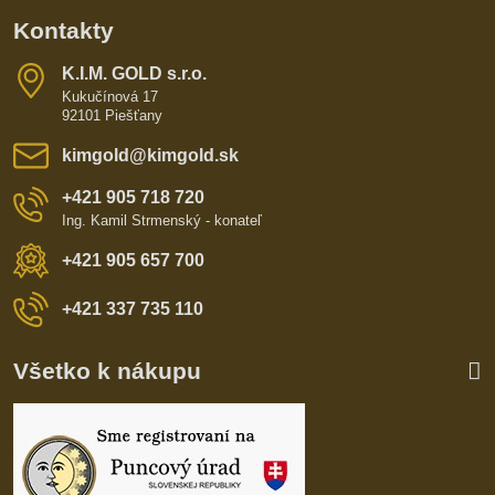
Kontakty
K​​.I​​.M​​. GOLD s​​.r​​.o​​.
Kukučínová 17
92101 Piešťany
kimgold​@kimgold​.sk
+421 905 718 720
Ing. Kamil Strmenský - konateľ
+421 905 657 700
+421 337 735 110
Všetko k nákupu