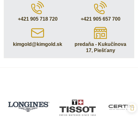
+421 905 718 720
+421 905 657 700
kimgold​@kimgold​.sk
predaňa - Kukučínova
17, Piešťany