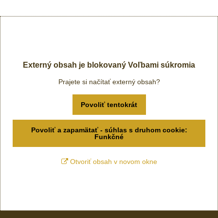
Externý obsah je blokovaný Voľbami súkromia
Prajete si načítať externý obsah?
Povoliť tentokrát
Povoliť a zapamätať - súhlas s druhom cookie:
Funkčné
Otvoriť obsah v novom okne