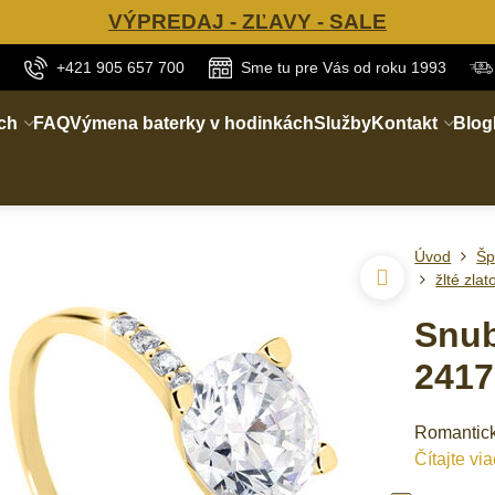
VÝPREDAJ - ZĽAVY - SALE
+421 905 657 700
Sme tu pre Vás od roku 1993
ch
FAQ
Výmena baterky v hodinkách
Služby
Kontakt
Blog
Úvod
Šp
žlté zlat
Snub
2417
Romantick
Čítajte via