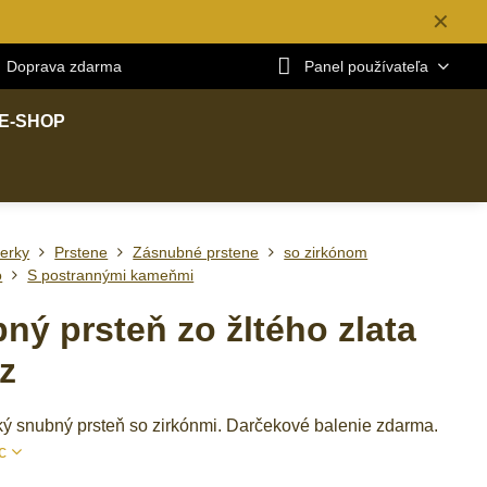
✕
Doprava zdarma
Panel používateľa
E-SHOP
erky
Prstene
Zásnubné prstene
so zirkónom
o
S postrannými kameňmi
ný prsteň zo žltého zlata
z
ý snubný prsteň so zirkónmi. Darčekové balenie zdarma.
c