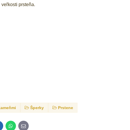
veľkosti prsteňa.
 kameňmi
Šperky
Prstene
inkedIn
WhatsApp
E-