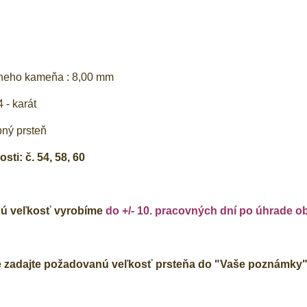
g
lneho kameňa : 8,00 mm
 - karát
bný prsteň
ti: č. 54, 58, 60
ú veľkosť vyrobíme
do +/- 10. pracovných dní po úhrade o
e zadajte požadovanú veľkosť prsteňa do "Vaše poznámky