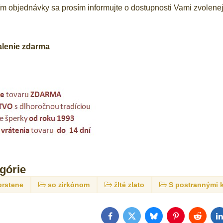
 objednávky sa prosím informujte o dostupnosti Vami zvolenej 
alenie zdarma
egórie
prstene
so zirkónom
žlté zlato
S postrannými
Facebook
Twitter
Bluesky
Pinterest
Reddit
L