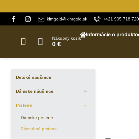
kimgold@kimgold.sk
+421 905 718 720
Informácie o produkto
Nákupný košík
0 €
Detské náušnice
Dámske náušnice
Prstene
Dámske prstene
Zásnubné prstene