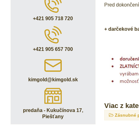
Pred dokončením
+421 905 718 720
+ darčekové b
+421 905 657 700
kimgold​@kimgold​.sk
Viac z kat
predaňa - Kukučínova 17,
Zásnubné 
Piešťany