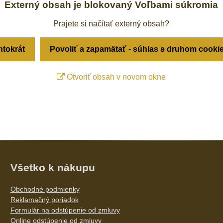
Externý obsah je blokovaný Voľbami súkromia
Prajete si načítať externý obsah?
ntokrát
Povoliť a zapamätať - súhlas s druhom cooki
Otvoriť obsah v novom okne
Všetko k nákupu
Obchodné podmienky
Reklamačný poriadok
Formulár na odstúpenie od zmluvy
Online odstúpenie od zmluvy