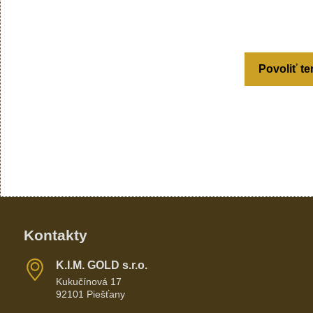
Povoliť te
Kontakty
K​​.I​​.M​​. GOLD s​​.r​​.o​​.
Kukučínová 17
92101 Piešťany