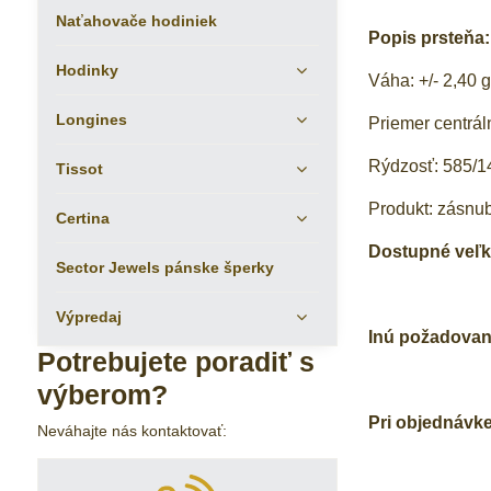
Naťahovače hodiniek
Popis prsteňa:
Hodinky
Váha: +/- 2,40 
Longines
Priemer centrá
Rýdzosť: 585/14
Tissot
Produkt: zásnu
Certina
Dostupné veľkos
Sector Jewels pánske šperky
Výpredaj
Inú požadovan
Potrebujete poradiť s
výberom?
Pri objednávk
Neváhajte nás kontaktovať: