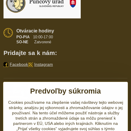
Otváracie hodiny
PO-PIA
10:00-17:00
SO-NE
Zatvorené
Pridajte sa k nám:
Facebook
Instagram
Predvoľby súkromia
Cookies používame na zlepšenie vašej návštevy tejto webovej
stránky, analýzu jej výkonnosti a zhromažďovanie údajov o jej
používaní. Na tento účel môžeme použiť nástroje a služby
tretích strán a zhromaždené údaje sa môžu preniesť k
partnerom v EÚ, USA alebo iných krajinách. Kliknutím na
„Prijať všetky cookies“ vyjadrujete svoj súhlas s týmto