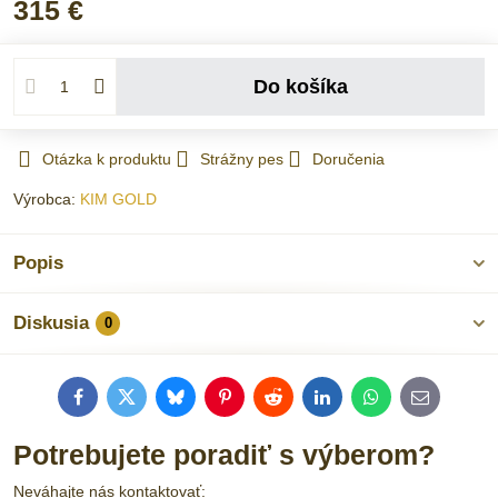
315 €
Do košíka
Otázka k produktu
Strážny pes
Doručenia
Výrobca:
KIM GOLD
Popis
Diskusia
0
Facebook
Twitter
Bluesky
Pinterest
Reddit
LinkedIn
WhatsApp
E-
mail
Potrebujete poradiť s výberom?
Neváhajte nás kontaktovať: