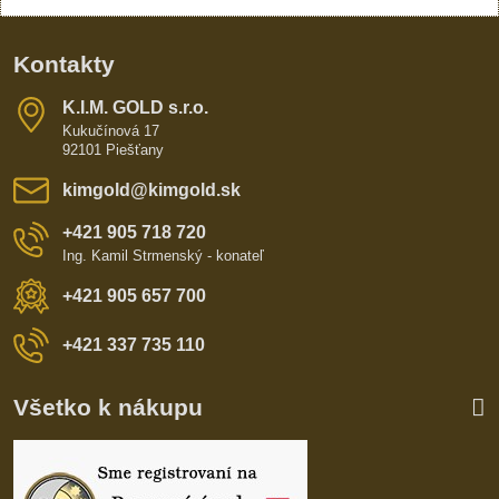
Kontakty
K​​.I​​.M​​. GOLD s​​.r​​.o​​.
Kukučínová 17
92101 Piešťany
kimgold​@kimgold​.sk
+421 905 718 720
Ing. Kamil Strmenský - konateľ
+421 905 657 700
+421 337 735 110
Všetko k nákupu