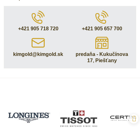
+421 905 718 720
+421 905 657 700
kimgold​@kimgold​.sk
predaňa - Kukučínova
17, Piešťany