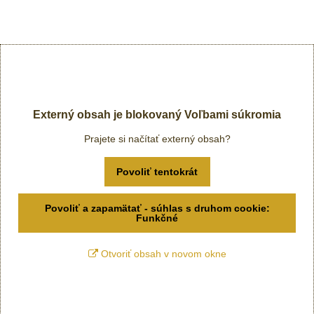
Externý obsah je blokovaný Voľbami súkromia
Prajete si načítať externý obsah?
Povoliť tentokrát
Povoliť a zapamätať - súhlas s druhom cookie:
Funkčné
Otvoriť obsah v novom okne