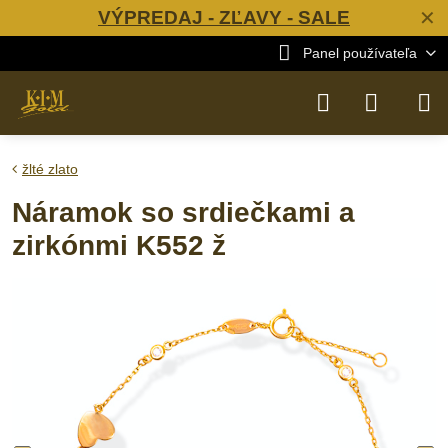
VÝPREDAJ - ZĽAVY - SALE
✕
Panel používateľa
žlté zlato
Náramok so srdiečkami a
zirkónmi K552 ž