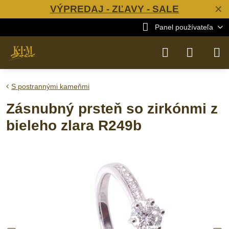
VÝPREDAJ - ZĽAVY - SALE
✕
Panel používateľa
S postrannými kameňmi
Zásnubný prsteň so zirkónmi z
bieleho zlara R249b