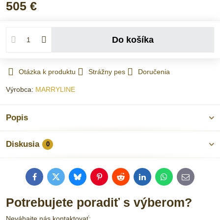
505 €
Do košíka
Otázka k produktu
Strážny pes
Doručenia
Výrobca:
MARRYLINE
Popis
Diskusia
0
Facebook
Twitter
Bluesky
Pinterest
Reddit
LinkedIn
WhatsApp
E-
mail
Potrebujete poradiť s výberom?
Neváhajte nás kontaktovať: