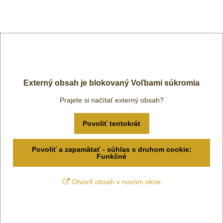
Externý obsah je blokovaný Voľbami súkromia
Prajete si načítať externý obsah?
Povoliť tentokrát
Povoliť a zapamätať - súhlas s druhom cookie:
Funkčné
Otvoriť obsah v novom okne