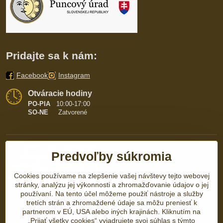
Pridajte sa k nám:
Facebook
Instagram
Otváracie hodiny
PO-PIA
10:00-17:00
SO-NE
Zatvorené
Predvoľby súkromia
Cookies používame na zlepšenie vašej návštevy tejto webovej
stránky, analýzu jej výkonnosti a zhromažďovanie údajov o jej
používaní. Na tento účel môžeme použiť nástroje a služby
tretích strán a zhromaždené údaje sa môžu preniesť k
partnerom v EÚ, USA alebo iných krajinách. Kliknutím na
„Prijať všetky cookies“ vyjadrujete svoj súhlas s týmto