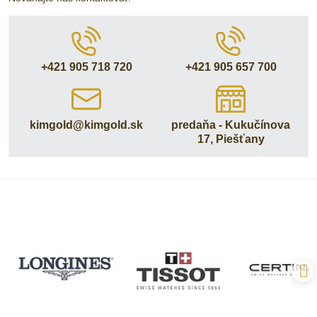
+421 905 718 720
+421 905 657 700
kimgold​@kimgold​.sk
predaňa - Kukučínova
17, Piešťany