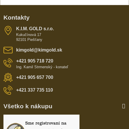
Kontakty
K​​.I​​.M​​. GOLD s​​.r​​.o​​.
Kukučínová 17
92101 Piešťany
kimgold​@kimgold​.sk
+421 905 718 720
Ing. Kamil Strmenský - konateľ
+421 905 657 700
+421 337 735 110
Všetko k nákupu