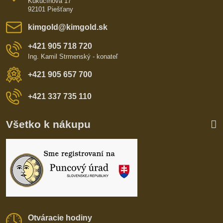
Kukučínová 17
92101 Piešťany
kimgold​@kimgold​.sk
+421 905 718 720
Ing. Kamil Strmenský - konateľ
+421 905 657 700
+421 337 735 110
Všetko k nákupu
Otváracie hodiny