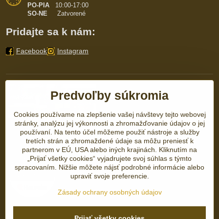
PO-PIA
10:00-17:00
SO-NE
Zatvorené
Pridajte sa k nám:
Facebook
Instagram
Predvoľby súkromia
Cookies používame na zlepšenie vašej návštevy tejto webovej
stránky, analýzu jej výkonnosti a zhromažďovanie údajov o jej
používaní. Na tento účel môžeme použiť nástroje a služby
tretích strán a zhromaždené údaje sa môžu preniesť k
partnerom v EÚ, USA alebo iných krajinách. Kliknutím na
„Prijať všetky cookies“ vyjadrujete svoj súhlas s týmto
spracovaním. Nižšie môžete nájsť podrobné informácie alebo
upraviť svoje preferencie.
Zásady ochrany osobných údajov
Prijať všetky cookies
©
2026
Copyright