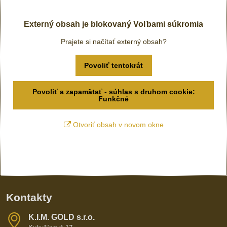
Externý obsah je blokovaný Voľbami súkromia
Prajete si načítať externý obsah?
Povoliť tentokrát
Povoliť a zapamätať - súhlas s druhom cookie:
Funkčné
Otvoriť obsah v novom okne
Kontakty
K​​.I​​.M​​. GOLD s​​.r​​.o​​.