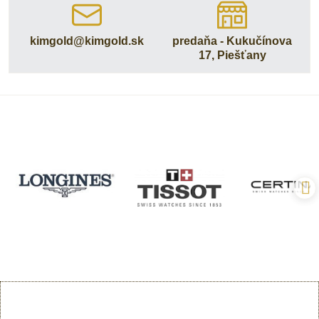
kimgold​@kimgold​.sk
predaňa - Kukučínova
17, Piešťany