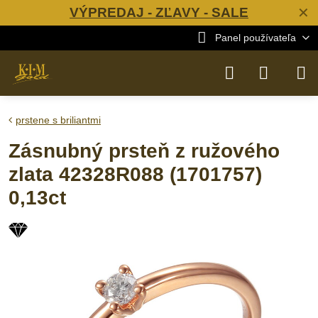
VÝPREDAJ - ZĽAVY - SALE
✕
Panel používateľa
prstene s briliantmi
Zásnubný prsteň z ružového
zlata 42328R088 (1701757)
0,13ct