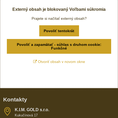
Externý obsah je blokovaný Voľbami súkromia
Prajete si načítať externý obsah?
Povoliť tentokrát
Povoliť a zapamätať - súhlas s druhom cookie:
Funkčné
Otvoriť obsah v novom okne
Kontakty
K​​.I​​.M​​. GOLD s​​.r​​.o​​.
Kukučínová 17