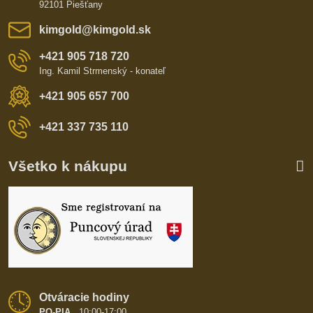
92101 Piešťany
kimgold​@kimgold​.sk
+421 905 718 720
Ing. Kamil Strmenský - konateľ
+421 905 657 700
+421 337 735 110
Všetko k nákupu
Otváracie hodiny
PO-PIA
10:00-17:00