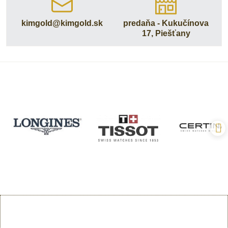
kimgold​@kimgold​.sk
predaňa - Kukučínova
17, Piešťany