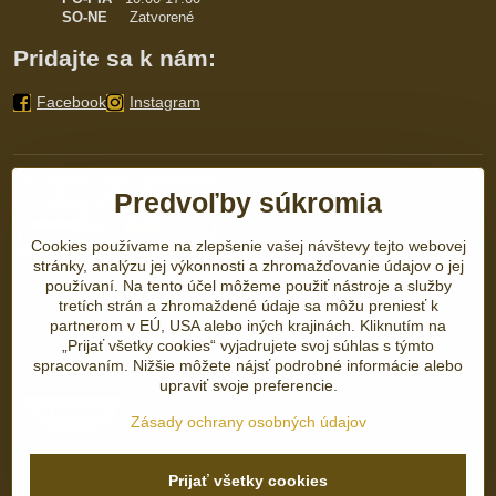
SO-NE
Zatvorené
Pridajte sa k nám:
Facebook
Instagram
Predvoľby súkromia
Cookies používame na zlepšenie vašej návštevy tejto webovej
stránky, analýzu jej výkonnosti a zhromažďovanie údajov o jej
používaní. Na tento účel môžeme použiť nástroje a služby
tretích strán a zhromaždené údaje sa môžu preniesť k
partnerom v EÚ, USA alebo iných krajinách. Kliknutím na
„Prijať všetky cookies“ vyjadrujete svoj súhlas s týmto
spracovaním. Nižšie môžete nájsť podrobné informácie alebo
upraviť svoje preferencie.
Zásady ochrany osobných údajov
Prijať všetky cookies
©
2026
Copyright