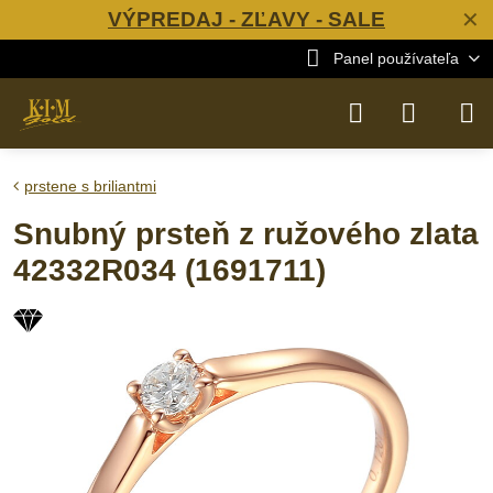
VÝPREDAJ - ZĽAVY - SALE
✕
Panel používateľa
prstene s briliantmi
Snubný prsteň z ružového zlata
42332R034 (1691711)