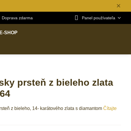
✕
Doprava zdarma
Panel používateľa
E-SHOP
ky prsteň z bieleho zlata
64
steň z bieleho, 14- karátového zlata s diamantom
Čítajte