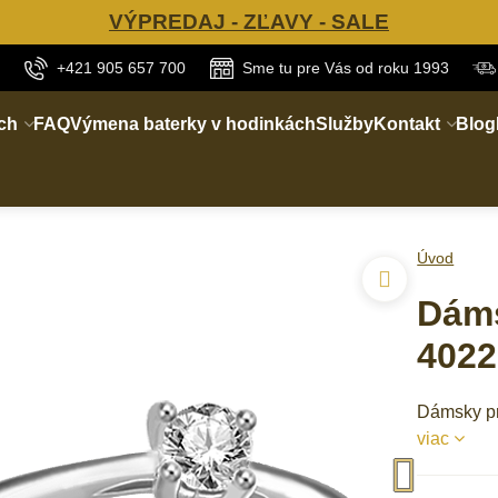
VÝPREDAJ - ZĽAVY - SALE
+421 905 657 700
Sme tu pre Vás od roku 1993
ch
FAQ
Výmena baterky v hodinkách
Služby
Kontakt
Blog
Úvod
Dáms
4022
Dámsky pr
viac