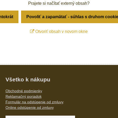
Prajete si načítať externý obsah?
ntokrát
Povoliť a zapamätať - súhlas s druhom cooki
Otvoriť obsah v novom okne
Všetko k nákupu
Obchodné podmienky
Reklamačný poriadok
Formulár na odstúpenie od zmluvy
Online odstúpenie od zmluvy