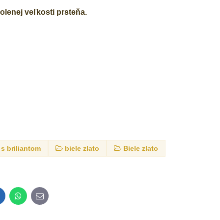
lenej veľkosti prsteňa.
s briliantom
biele zlato
Biele zlato
inkedIn
WhatsApp
E-
mail