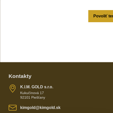
Povoliť te
Kontakty
K​​.I​​.M​​. GOLD s​​.r​​.o​​.
Kukučínová 17
92101 Piešťany
kimgold​@kimgold​.sk