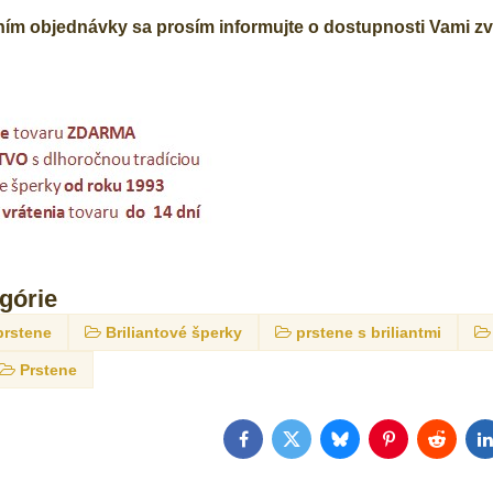
m objednávky sa prosím informujte o dostupnosti Vami zvo
egórie
prstene
Briliantové šperky
prstene s briliantmi
Prstene
Facebook
Twitter
Bluesky
Pinterest
Reddit
L