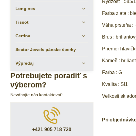
Rýdzosť : 585/1
Longines
Farba zlata : bi
Tissot
Váha prsteňa : +
Certina
Brus : briliantov
Priemer hlavič
Sector Jewels pánske šperky
Kameň : briliant
Výpredaj
Farba : G
Potrebujete poradiť s
výberom?
Kvalita : SI1
Neváhajte nás kontaktovať:
Veľkosti sklado
Pri objednávk
+421 905 718 720