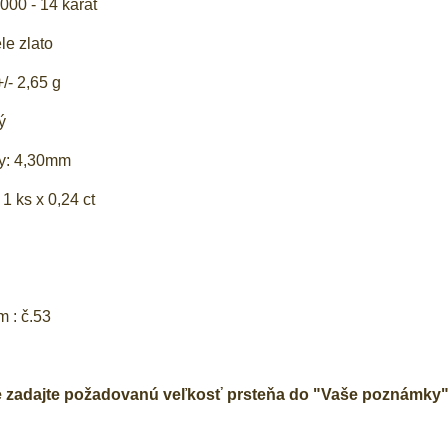
000 - 14 karát
ele zlato
/- 2,65 g
ý
ky: 4,30mm
 1 ks x 0,24 ct
m : č.53
e zadajte požadovanú veľkosť prsteňa do "Vaše poznámky