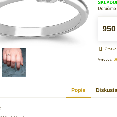
SKLADOM 
Doručíme
950
Otázka
Výrobca:
S
Popis
Diskusi
: