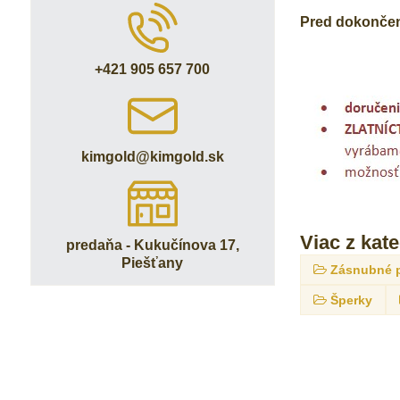
Pred dokončení
+421 905 657 700
kimgold​@kimgold​.sk
Viac z kat
predaňa - Kukučínova 17,
Piešťany
Zásnubné 
Šperky