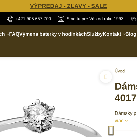
VÝPREDAJ - ZĽAVY - SALE
+421 905 657 700
Sme tu pre Vás od roku 1993
ch
FAQ
Výmena baterky v hodinkách
Služby
Kontakt
Blog
Úvod
Dáms
4017
Dámsky pr
viac