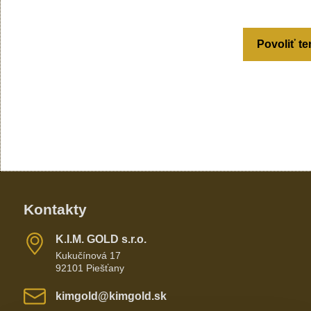
Povoliť te
Kontakty
K​​.I​​.M​​. GOLD s​​.r​​.o​​.
Kukučínová 17
92101 Piešťany
kimgold​@kimgold​.sk