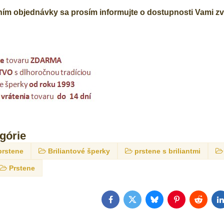
m objednávky sa prosím informujte o dostupnosti Vami zvo
egórie
prstene
Briliantové šperky
prstene s briliantmi
Prstene
Facebook
Twitter
Bluesky
Pinterest
Reddit
L