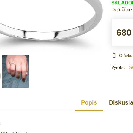
SKLADOM 
Doručíme
680
Otázka
Výrobca:
S
Popis
Diskusi
: