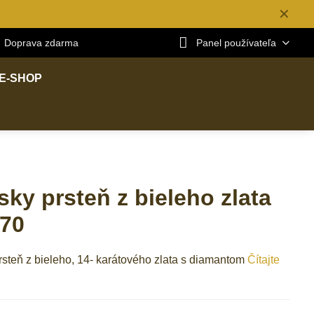
✕
Doprava zdarma
Panel používateľa
E-SHOP
ky prsteň z bieleho zlata
70
steň z bieleho, 14- karátového zlata s diamantom
Čítajte