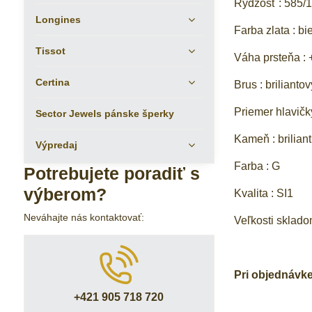
Rýdzosť : 585/1
Longines
Farba zlata : bi
Tissot
Váha prsteňa : +
Certina
Brus : briliantov
Priemer hlavič
Sector Jewels pánske šperky
Kameň : briliant
Výpredaj
Farba : G
Potrebujete poradiť s
výberom?
Kvalita : SI1
Neváhajte nás kontaktovať:
Veľkosti sklado
Pri objednávk
+421 905 718 720