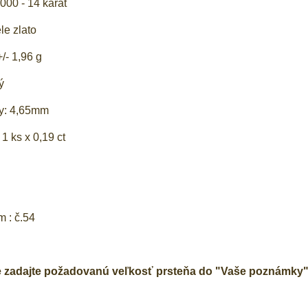
000 - 14 karát
ele zlato
/- 1,96 g
ý
ky: 4,65mm
 1 ks x 0,19 ct
m : č.54
e zadajte požadovanú veľkosť prsteňa do "Vaše poznámky