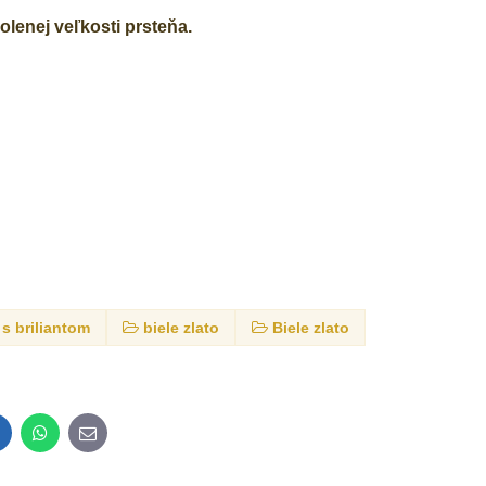
lenej veľkosti prsteňa.
s briliantom
biele zlato
Biele zlato
inkedIn
WhatsApp
E-
mail