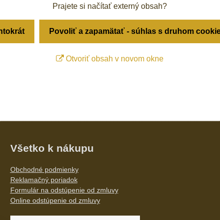
Prajete si načítať externý obsah?
ntokrát
Povoliť a zapamätať - súhlas s druhom cooki
Otvoriť obsah v novom okne
Všetko k nákupu
Obchodné podmienky
Reklamačný poriadok
Formulár na odstúpenie od zmluvy
Online odstúpenie od zmluvy