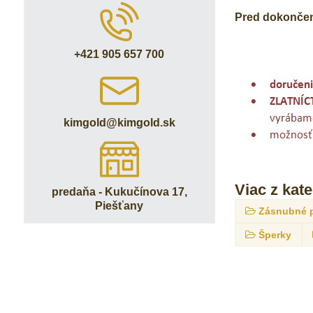
Pred dokončení
+421 905 657 700
kimgold​@kimgold​.sk
Viac z kat
predaňa - Kukučínova 17,
Piešťany
Zásnubné 
Šperky