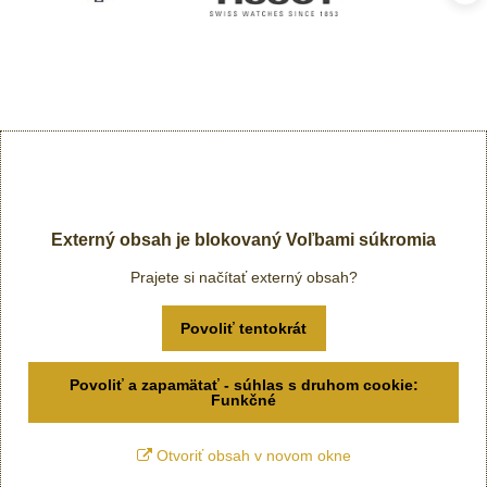
Externý obsah je blokovaný Voľbami súkromia
Prajete si načítať externý obsah?
Povoliť tentokrát
Povoliť a zapamätať - súhlas s druhom cookie:
Funkčné
Otvoriť obsah v novom okne