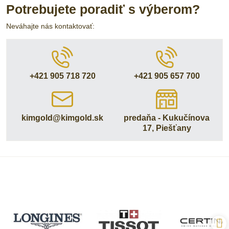
Potrebujete poradiť s výberom?
Neváhajte nás kontaktovať:
+421 905 718 720
+421 905 657 700
kimgold​@kimgold​.sk
predaňa - Kukučínova
17, Piešťany