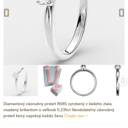
Diamantový zásnubný prsteň R085 vyrobený z bieleho zlata
osadený briliantom o veľkosti 0,235ct Neodolateľný zásnubný
prsteň ktorý uspokojí každú ženu
Čítajte viac