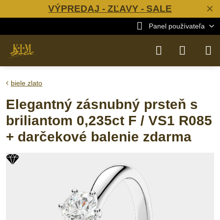
VÝPREDAJ - ZĽAVY - SALE
✕
Panel používateľa
biele zlato
Elegantný zásnubný prsteň s
briliantom 0,235ct F / VS1 R085
+ darčekové balenie zdarma