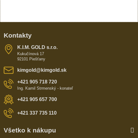
Kontakty
K​​.I​​.M​​. GOLD s​​.r​​.o​​.
Kukučínová 17
92101 Piešťany
kimgold​@kimgold​.sk
+421 905 718 720
Ing. Kamil Strmenský - konateľ
+421 905 657 700
+421 337 735 110
Všetko k nákupu