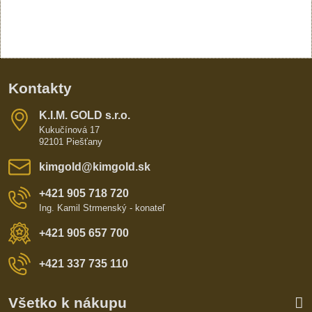
Kontakty
K​​.I​​.M​​. GOLD s​​.r​​.o​​.
Kukučínová 17
92101 Piešťany
kimgold​@kimgold​.sk
+421 905 718 720
Ing. Kamil Strmenský - konateľ
+421 905 657 700
+421 337 735 110
Všetko k nákupu