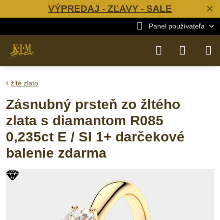
VÝPREDAJ - ZĽAVY - SALE
✕
Panel používateľa
žlté zlato
Zásnubný prsteň zo žltého
zlata s diamantom R085
0,235ct E / SI 1+ darčekové
balenie zdarma