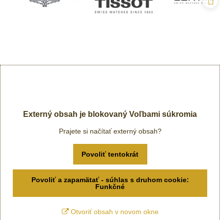
Externý obsah je blokovaný Voľbami súkromia
Prajete si načítať externý obsah?
Povoliť tentokrát
Povoliť a zapamätať - súhlas s druhom cookie:
Funkčné
Otvoriť obsah v novom okne