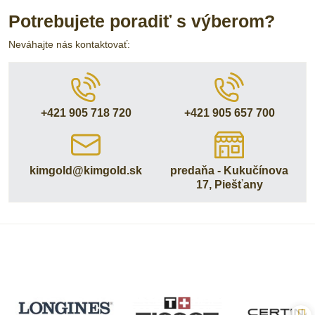
Potrebujete poradiť s výberom?
Neváhajte nás kontaktovať:
+421 905 718 720
+421 905 657 700
kimgold​@kimgold​.sk
predaňa - Kukučínova
17, Piešťany