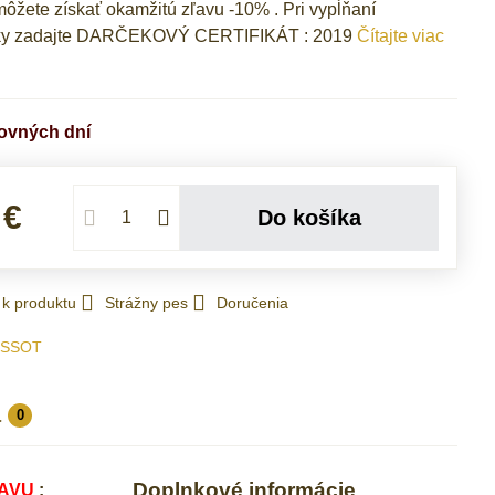
ôžete získať okamžitú zľavu -10% . Pri vypĺňaní
ky zadajte DARČEKOVÝ CERTIFIKÁT : 2019
Čítajte viac
covných dní
 €
Do košíka
 k produktu
Strážny pes
Doručenia
ISSOT
a
0
Doplnkové informácie
AVU
: