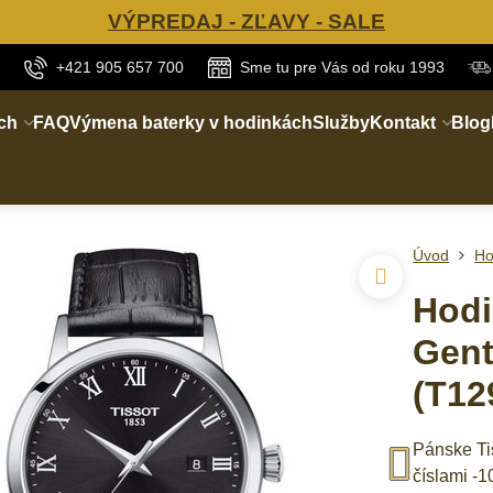
VÝPREDAJ - ZĽAVY - SALE
+421 905 657 700
Sme tu pre Vás od roku 1993
ch
FAQ
Výmena baterky v hodinkách
Služby
Kontakt
Blog
Úvod
Ho
Hodi
Gent
(T12
Pánske Ti
číslami -