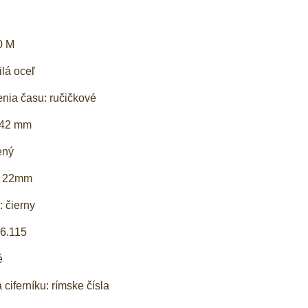
0 M
ilá oceľ
nia času: ručičkové
: 42 mm
ený
: 22mm
 čierny
06.115
é
 ciferníku: rímske čísla