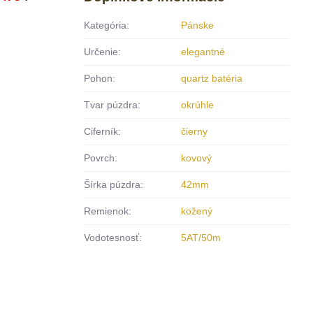
Kategória:
Pánske
Určenie:
elegantné
Pohon:
quartz batéria
Tvar púzdra:
okrúhle
Ciferník:
čierny
Povrch:
kovový
Šírka púzdra:
42mm
Remienok:
kožený
Vodotesnosť:
5AT/50m