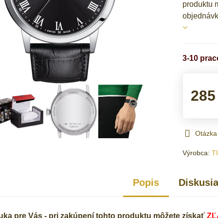
produktu m
objednáv
3-10 pra
285
Otázka
Výrobca:
T
Popis
Diskusi
ka pre Vás - pri zakúpení tohto produktu môžete získať
ZĽ