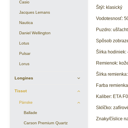
Casio
Štýl: klasický
Jacques Lemans
Vodotesnosť: 5
Nautica
Puzdro: ušľacht
Daniel Wellington
Spôsob zobraze
Lotus
Šírka hodiniek
Pulsar
Remienok: kož
Lorus
Šírka remienka
Longines
Farba remienka:
Tissot
Kaliber: ETA F
Pánske
Sklíčko: zafírov
Ballade
Znaky/číslice na
Carson Premium Quartz