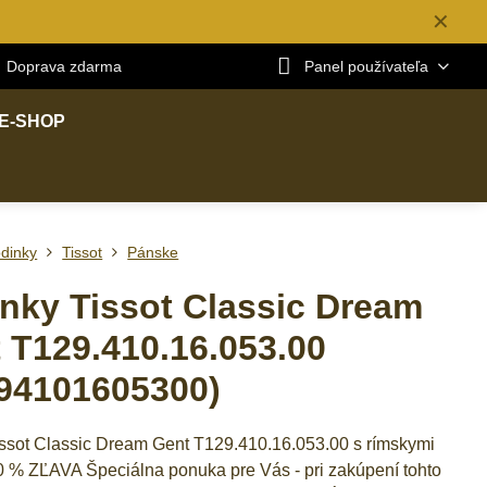
✕
Doprava zdarma
Panel používateľa
E-SHOP
dinky
Tissot
Pánske
nky Tissot Classic Dream
 T129.410.16.053.00
94101605300)
ssot Classic Dream Gent T129.410.16.053.00 s rímskymi
10 % ZĽAVA Špeciálna ponuka pre Vás - pri zakúpení tohto