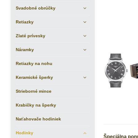
Svadobné obrúčky
Retiazky
Zlaté prívesky
Náramky
Retiazky na nohu
Keramické šperky
Strieborné mince
Krabičky na šperky
Naťahovače hodiniek
Hodinky
Špeciálna ponu