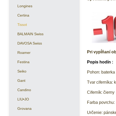
Longines
Certina
Tissot
BALMAIN Swiss
DAVOSA Swiss
Pri vypĺňaní 
Roamer
Festina
Popis hodín :
Seiko
Pohon: baterka
Gant
Tvar ciferníka: 
Candino
Ciferník: čierny
LIU•JO
Farba povrchu: 
Grovana
Určenie: pánsk