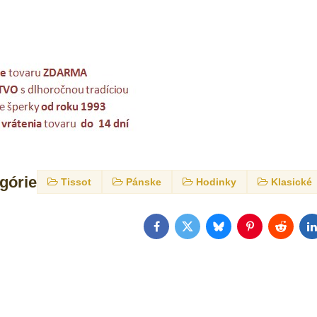
egórie
Tissot
Pánske
Hodinky
Klasické
Facebook
Twitter
Bluesky
Pinterest
Reddit
L