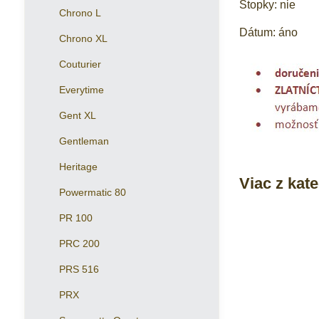
Stopky: nie
Chrono L
Dátum: áno
Chrono XL
Couturier
Everytime
Gent XL
Gentleman
Heritage
Viac z kat
Powermatic 80
PR 100
PRC 200
PRS 516
PRX