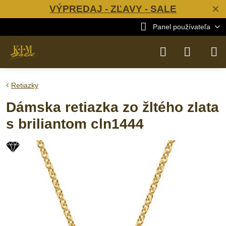
VÝPREDAJ - ZĽAVY - SALE
✕
Panel používateľa
Retiazky
Dámska retiazka zo žltého zlata
s briliantom cln1444