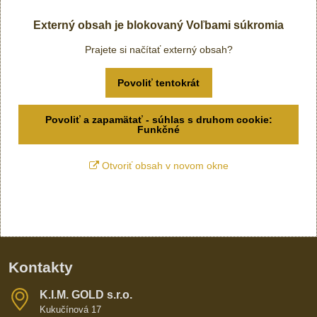
Externý obsah je blokovaný Voľbami súkromia
Prajete si načítať externý obsah?
Povoliť tentokrát
Povoliť a zapamätať - súhlas s druhom cookie:
Funkčné
Otvoriť obsah v novom okne
Kontakty
K​​.I​​.M​​. GOLD s​​.r​​.o​​.
Kukučínová 17