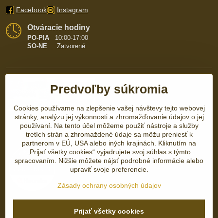
Facebook
Instagram
Otváracie hodiny
PO-PIA
10:00-17:00
SO-NE
Zatvorené
Predvoľby súkromia
Cookies používame na zlepšenie vašej návštevy tejto webovej
stránky, analýzu jej výkonnosti a zhromažďovanie údajov o jej
používaní. Na tento účel môžeme použiť nástroje a služby
tretích strán a zhromaždené údaje sa môžu preniesť k
partnerom v EÚ, USA alebo iných krajinách. Kliknutím na
„Prijať všetky cookies“ vyjadrujete svoj súhlas s týmto
spracovaním. Nižšie môžete nájsť podrobné informácie alebo
upraviť svoje preferencie.
Zásady ochrany osobných údajov
Prijať všetky cookies
©
2026
Copyright