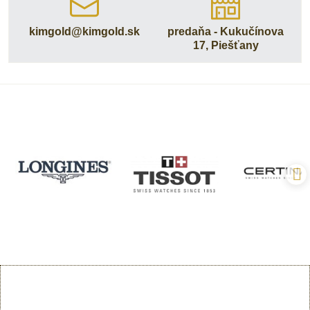
kimgold​@kimgold​.sk
predaňa - Kukučínova
17, Piešťany