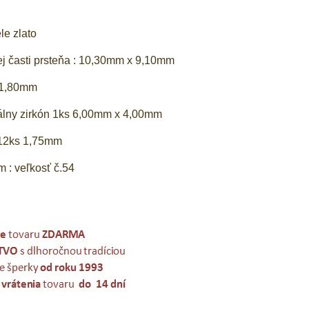
ele zlato
j časti prsteňa : 10,30mm x 9,10mm
: 1,80mm
álny zirkón 1ks 6,00mm x 4,00mm
ks 1,75mm
m : veľkosť č.54