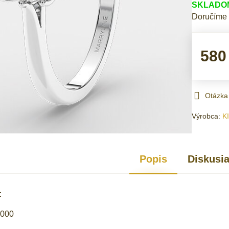
SKLADOM 
Doručíme
580
Otázka
Výrobca:
K
Popis
Diskusi
:
1000