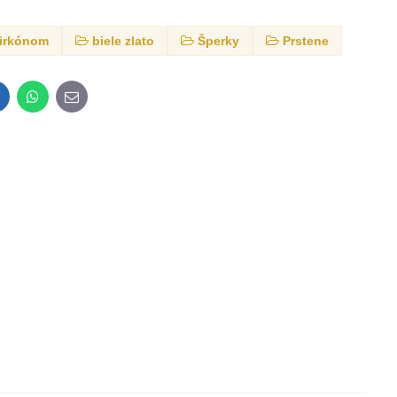
zirkónom
biele zlato
Šperky
Prstene
inkedIn
WhatsApp
E-
mail