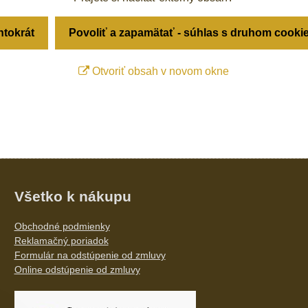
ntokrát
Povoliť a zapamätať - súhlas s druhom cooki
Otvoriť obsah v novom okne
Všetko k nákupu
Obchodné podmienky
Reklamačný poriadok
Formulár na odstúpenie od zmluvy
Online odstúpenie od zmluvy