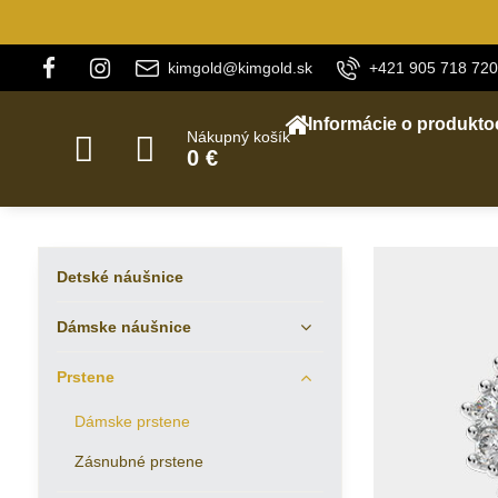
kimgold@kimgold.sk
+421 905 718 720
Informácie o produkto
Nákupný košík
0 €
Detské náušnice
Dámske náušnice
Prstene
Dámske prstene
Zásnubné prstene