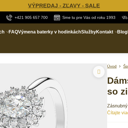
VÝPREDAJ - ZĽAVY - SALE
+421 905 657 700
Sme tu pre Vás od roku 1993
ch
FAQ
Výmena baterky v hodinkách
Služby
Kontakt
Blog
Úvod
Šp
Dáms
so z
Zásnubný p
Čítajte via