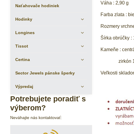
Váha : 2,90 g
Naťahovače hodiniek
Farba zlata : bi
Hodinky
Rozmery vrchne
Longines
Šírka obrúčky 
Tissot
Kameňe : centr
Certina
zirkón 12
Veľkosti sklado
Sector Jewels pánske šperky
Výpredaj
Potrebujete poradiť s
výberom?
Neváhajte nás kontaktovať: