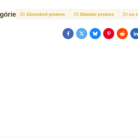
egórie
Zásnubné prstene
Dámske prstene
so 
Facebook
Twitter
Bluesky
Pinterest
Reddit
L