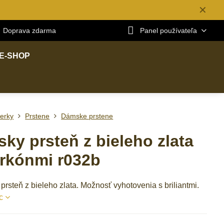
✕
Doprava zdarma
Panel používateľa
E-SHOP
erky
Prstene
Dámske prstene
ky prsteň z bieleho zlata
irkónmi r032b
rsteň z bieleho zlata. Možnosť vyhotovenia s briliantmi.
c