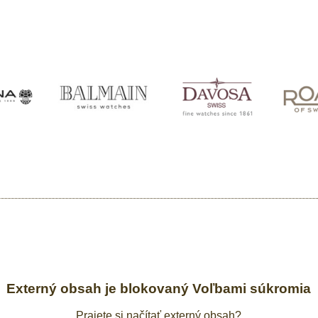
Externý obsah je blokovaný Voľbami súkromia
Prajete si načítať externý obsah?