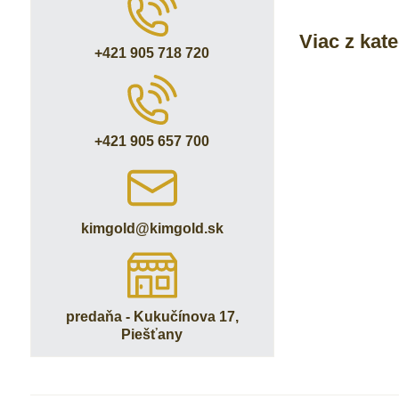
Viac z kat
+421 905 718 720
+421 905 657 700
kimgold​@kimgold​.sk
predaňa - Kukučínova 17,
Piešťany