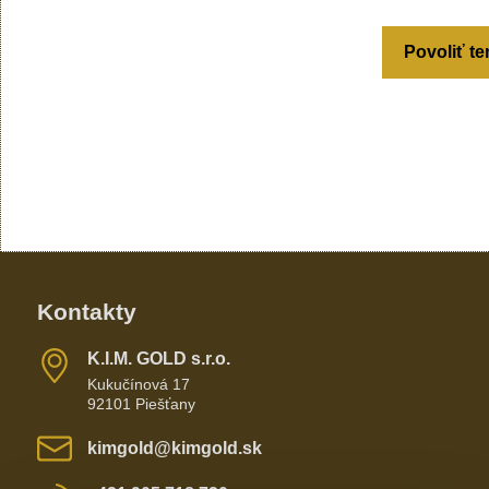
Povoliť te
Kontakty
K​​.I​​.M​​. GOLD s​​.r​​.o​​.
Kukučínová 17
92101 Piešťany
kimgold​@kimgold​.sk