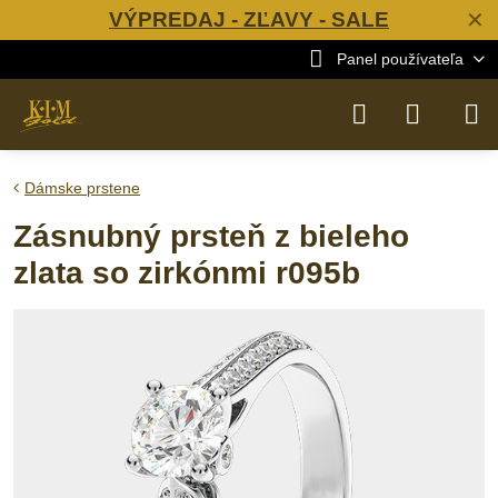
VÝPREDAJ - ZĽAVY - SALE
✕
Panel používateľa
Dámske prstene
Zásnubný prsteň z bieleho
zlata so zirkónmi r095b