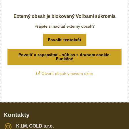
Externý obsah je blokovaný Voľbami súkromia
Prajete si načítať externý obsah?
Povoliť tentokrát
Povoliť a zapamätať - súhlas s druhom cookie:
Funkčné
Otvoriť obsah v novom okne
Kontakty
K​​.I​​.M​​. GOLD s​​.r​​.o​​.