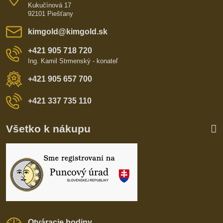
Kukučínová 17
92101 Piešťany
kimgold​@kimgold​.sk
+421 905 718 720
Ing. Kamil Strmenský - konateľ
+421 905 657 700
+421 337 735 110
Všetko k nákupu
Otváracie hodiny