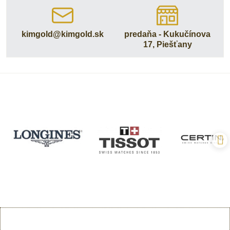
kimgold​@kimgold​.sk
predaňa - Kukučínova
17, Piešťany