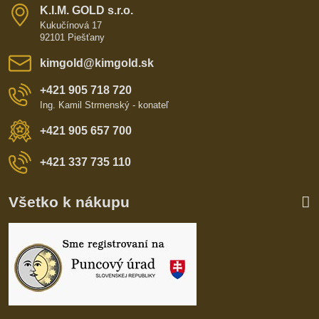
K​​.I​​.M​​. GOLD s​​.r​​.o​​.
Kukučínová 17
92101 Piešťany
kimgold​@kimgold​.sk
+421 905 718 720
Ing. Kamil Strmenský - konateľ
+421 905 657 700
+421 337 735 110
Všetko k nákupu