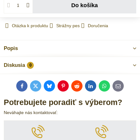
Do košíka
Otázka k produktu
Strážny pes
Doručenia
Popis
Diskusia
0
Facebook
Twitter
Bluesky
Pinterest
Reddit
LinkedIn
WhatsApp
E-
mail
Potrebujete poradiť s výberom?
Neváhajte nás kontaktovať: