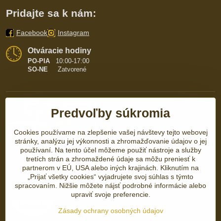
Pridajte sa k nám:
Facebook
Instagram
Otváracie hodiny
PO-PIA
10:00-17:00
SO-NE
Zatvorené
Predvoľby súkromia
Cookies používame na zlepšenie vašej návštevy tejto webovej
stránky, analýzu jej výkonnosti a zhromažďovanie údajov o jej
používaní. Na tento účel môžeme použiť nástroje a služby
tretích strán a zhromaždené údaje sa môžu preniesť k
partnerom v EÚ, USA alebo iných krajinách. Kliknutím na
„Prijať všetky cookies“ vyjadrujete svoj súhlas s týmto
spracovaním. Nižšie môžete nájsť podrobné informácie alebo
upraviť svoje preferencie.
Zásady ochrany osobných údajov