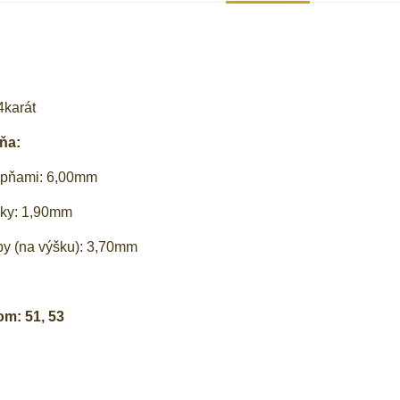
4karát
ňa:
apňami: 6,00mm
ky: 1,90mm
 (na výšku): 3,70mm
om: 51, 53