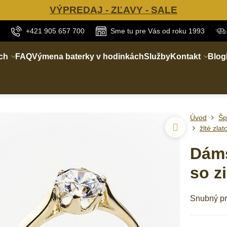
VÝPREDAJ - ZĽAVY - SALE
+421 905 657 700
Sme tu pre Vás od roku 1993
ch
FAQ
Výmena baterky v hodinkách
Služby
Kontakt
Blog
Úvod
Šp
žlté zlat
Dáms
so z
Snubný pr