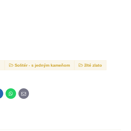
o
Solitér - s jedným kameňom
žlté zlato
inkedIn
WhatsApp
E-
mail