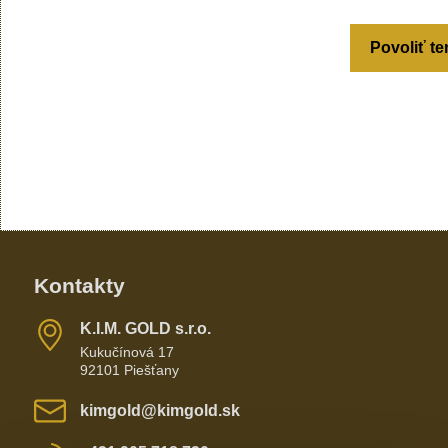
Povoliť te
Kontakty
K​​.I​​.M​​. GOLD s​​.r​​.o​​.
Kukučínová 17
92101 Piešťany
kimgold​@kimgold​.sk