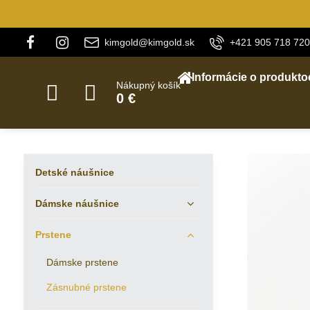
kimgold@kimgold.sk
+421 905 718 720
Informácie o produkto
Nákupný košík
0 €
Detské náušnice
Dámske náušnice
Prstene
Dámske prstene
Zásnubné prstene