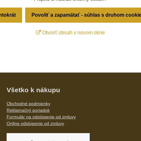
ntokrát
Povoliť a zapamätať - súhlas s druhom cooki
Otvoriť obsah v novom okne
Všetko k nákupu
Obchodné podmienky
Reklamačný poriadok
Formulár na odstúpenie od zmluvy
Online odstúpenie od zmluvy