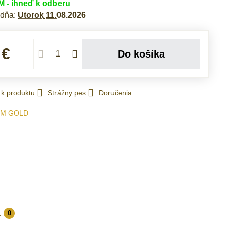
- ihneď k odberu
 dňa:
Utorok
11.08.2026
 €
Do košíka
 k produktu
Strážny pes
Doručenia
IM GOLD
a
0