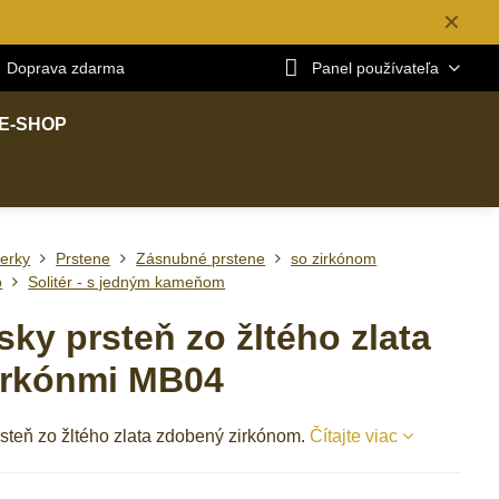
✕
Doprava zdarma
Panel používateľa
E-SHOP
erky
Prstene
Zásnubné prstene
so zirkónom
o
Solitér - s jedným kameňom
ky prsteň zo žltého zlata
irkónmi MB04
steň zo žltého zlata zdobený zirkónom.
Čítajte viac