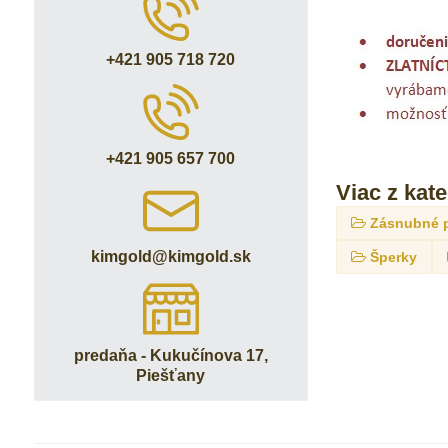
+421 905 718 720
+421 905 657 700
Viac z kat
Zásnubné 
kimgold​@kimgold​.sk
Šperky
predaňa - Kukučínova 17,
Piešťany