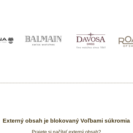
Externý obsah je blokovaný Voľbami súkromia
Prajete si načítať externý obsah?