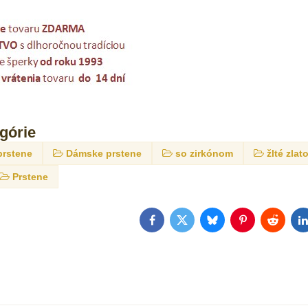
egórie
prstene
Dámske prstene
so zirkónom
žlté zlat
Prstene
Facebook
Twitter
Bluesky
Pinterest
Reddit
L