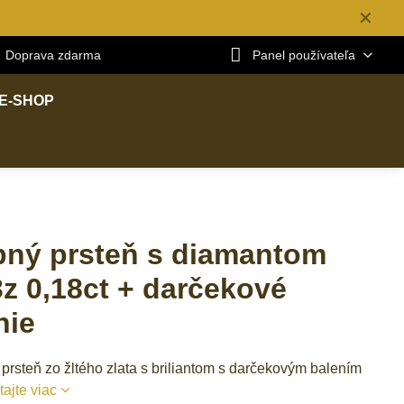
✕
Doprava zdarma
Panel používateľa
E-SHOP
ný prsteň s diamantom
z 0,18ct + darčekové
nie
prsteň zo žltého zlata s briliantom s darčekovým balením
tajte viac