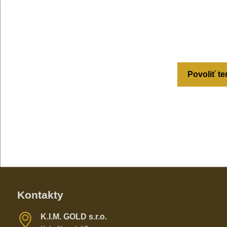
Povoliť te
Kontakty
K​​.I​​.M​​. GOLD s​​.r​​.o​​.