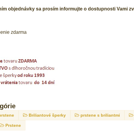
m objednávky sa prosím informujte o dostupnosti Vami zvo
lenie zdarma
egórie
prstene
Briliantové šperky
prstene s briliantmi
Prstene