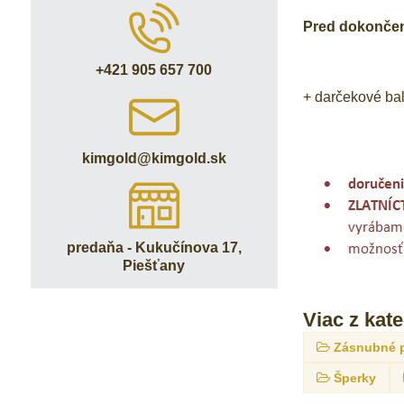
Pred dokončení
+421 905 657 700
+ darčekové ba
kimgold​@kimgold​.sk
predaňa - Kukučínova 17,
Piešťany
Viac z kat
Zásnubné 
Šperky