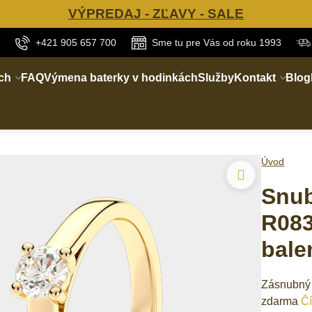
VÝPREDAJ - ZĽAVY - SALE
+421 905 657 700
Sme tu pre Vás od roku 1993
ch
FAQ
Výmena baterky v hodinkách
Služby
Kontakt
Blog
Úvod
Snub
R083
bale
Zásnubný 
zdarma
Čí