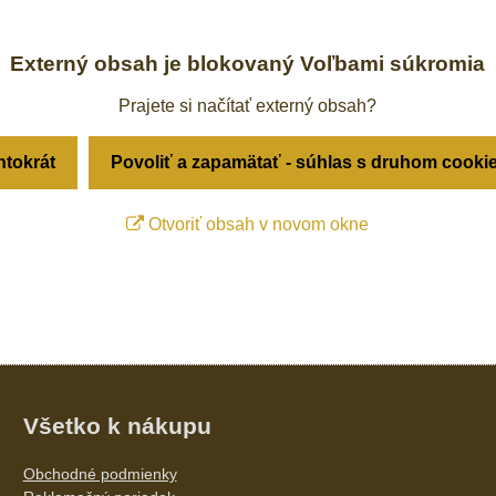
Externý obsah je blokovaný Voľbami súkromia
Prajete si načítať externý obsah?
ntokrát
Povoliť a zapamätať - súhlas s druhom cooki
Otvoriť obsah v novom okne
Všetko k nákupu
Obchodné podmienky