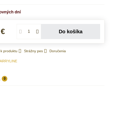
covných dní
 €
Do košíka
 k produktu
Strážny pes
Doručenia
ARRYLINE
a
0