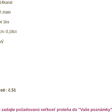
14karat
é zlato
t 1ks
h: 0,18ct
vý
ti : č.51
e zadajte požadovanú veľkosť prsteňa do "Vaše poznámky