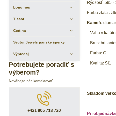
Rýdzosť: 585 - 
Longines
Farba zlata : žlt
Tissot
Kameň:
diaman
Certina
Váha v karátoc
Sector Jewels pánske šperky
Brus: brilianto
Farba: G
Výpredaj
Kvalita: SI1
Potrebujete poradiť s
výberom?
Neváhajte nás kontaktovať:
Skladom veľkos
+421 905 718 720
Pri objednávk