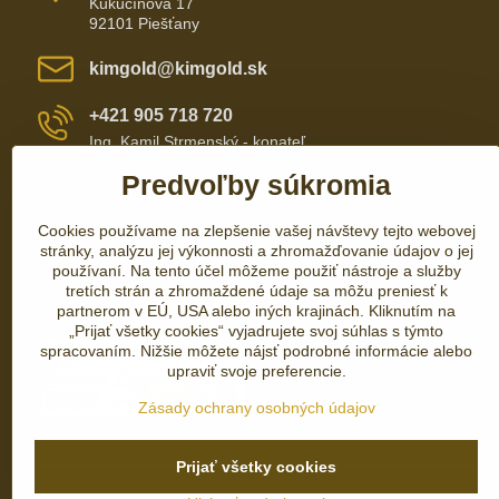
Kukučínová 17
92101 Piešťany
kimgold​@kimgold​.sk
+421 905 718 720
Ing. Kamil Strmenský - konateľ
Predvoľby súkromia
+421 905 657 700
Cookies používame na zlepšenie vašej návštevy tejto webovej
+421 337 735 110
stránky, analýzu jej výkonnosti a zhromažďovanie údajov o jej
používaní. Na tento účel môžeme použiť nástroje a služby
tretích strán a zhromaždené údaje sa môžu preniesť k
partnerom v EÚ, USA alebo iných krajinách. Kliknutím na
„Prijať všetky cookies“ vyjadrujete svoj súhlas s týmto
spracovaním. Nižšie môžete nájsť podrobné informácie alebo
upraviť svoje preferencie.
Zásady ochrany osobných údajov
Prijať všetky cookies