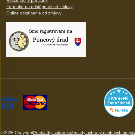
Reklamačný poriadok
Formulár na odstúpenie od zmluvy
Online odstúpenie od zmluvy
©
2026
Copyright
Predvoľby súkromia
Zásady ochrany osobných údajo