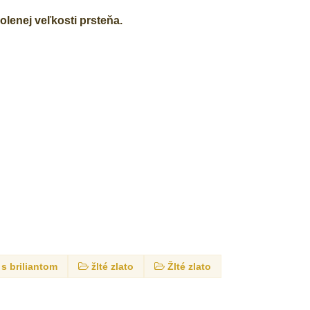
lenej veľkosti prsteňa.
s briliantom
žlté zlato
Žlté zlato