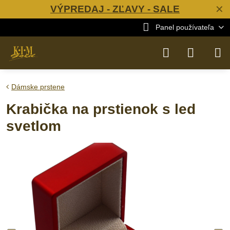
VÝPREDAJ - ZĽAVY - SALE
✕
Panel používateľa
Dámske prstene
Krabička na prstienok s led
svetlom