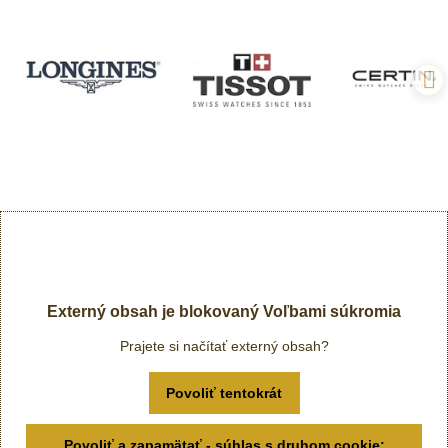
Externý obsah je blokovaný Voľbami súkromia
Prajete si načítať externý obsah?
Povoliť tentokrát
Povoliť a zapamätať - súhlas s druhom cookie: