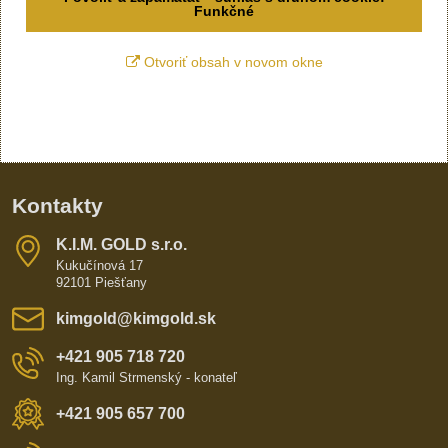
Funkčné
Otvoriť obsah v novom okne
Kontakty
K​​.I​​.M​​. GOLD s​​.r​​.o​​.
Kukučínová 17
92101 Piešťany
kimgold​@kimgold​.sk
+421 905 718 720
Ing. Kamil Strmenský - konateľ
+421 905 657 700