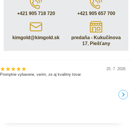
+421 905 718 720
+421 905 657 700
kimgold​@kimgold​.sk
predaňa - Kukučínova
17, Piešťany
25. 7. 2026
Promptne vybavene, verim, ze aj kvalitny tovar.
D
j
b