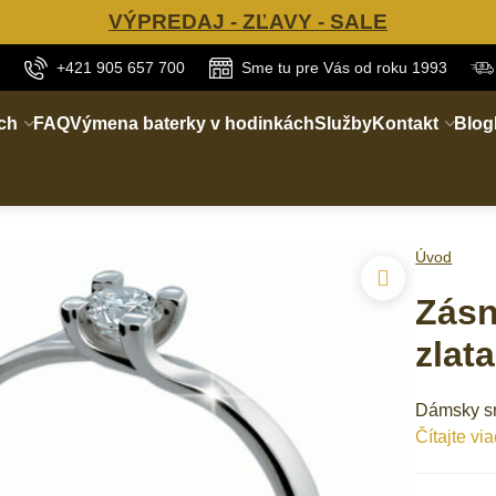
VÝPREDAJ - ZĽAVY - SALE
+421 905 657 700
Sme tu pre Vás od roku 1993
ch
FAQ
Výmena baterky v hodinkách
Služby
Kontakt
Blog
Úvod
Zásn
zlat
Dámsky sn
Čítajte via