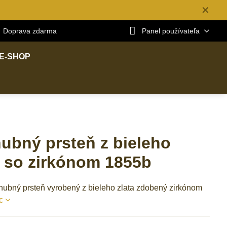
✕
Doprava zdarma
Panel používateľa
E-SHOP
ubný prsteň z bieleho
a so zirkónom 1855b
ubný prsteň vyrobený z bieleho zlata zdobený zirkónom
c