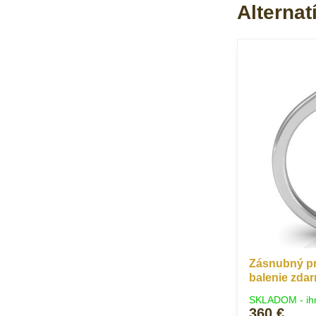
Alternat
Zásnubný pr
balenie zda
SKLADOM - ih
360 €