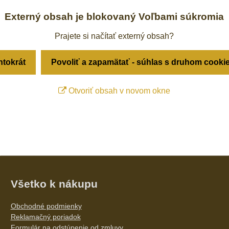
Externý obsah je blokovaný Voľbami súkromia
Prajete si načítať externý obsah?
ntokrát
Povoliť a zapamätať - súhlas s druhom cooki
Otvoriť obsah v novom okne
Všetko k nákupu
Obchodné podmienky
Reklamačný poriadok
Formulár na odstúpenie od zmluvy