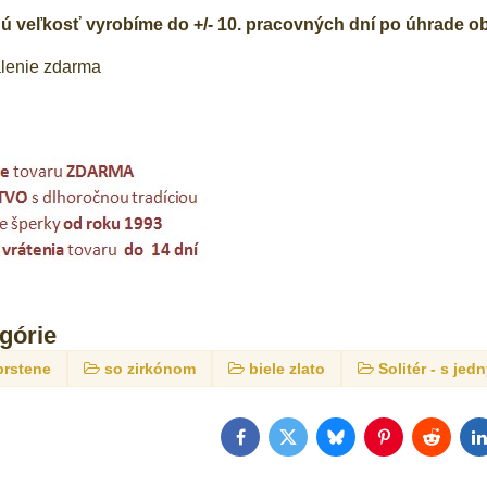
ú veľkosť vyrobíme do +/- 10. pracovných dní po úhrade o
lenie zdarma
egórie
prstene
so zirkónom
biele zlato
Solitér - s j
Facebook
Twitter
Bluesky
Pinterest
Reddit
L