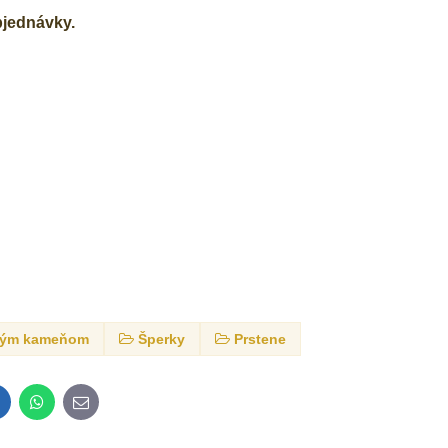
bjednávky.
edným kameňom
Šperky
Prstene
inkedIn
WhatsApp
E-
mail