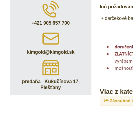
Inú požadovan
+ darčekové ba
+421 905 657 700
kimgold​@kimgold​.sk
predaňa - Kukučínova 17,
Piešťany
Viac z kat
Zásnubné 