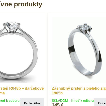
ívne produkty
steň R048b + darčekové
Zásnubný prsteň z bieleho zla
rma
1905b
neď k odberu
SKLADOM - ihneď k odberu
Do košíka
Do k
345 €