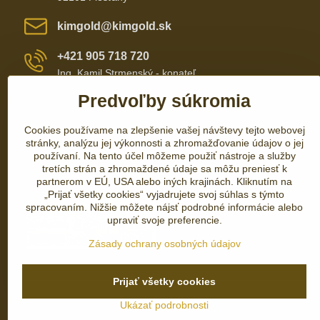
kimgold​@kimgold​.sk
+421 905 718 720
Ing. Kamil Strmenský - konateľ
Predvoľby súkromia
+421 905 657 700
Cookies používame na zlepšenie vašej návštevy tejto webovej
+421 337 735 110
stránky, analýzu jej výkonnosti a zhromažďovanie údajov o jej
používaní. Na tento účel môžeme použiť nástroje a služby
tretích strán a zhromaždené údaje sa môžu preniesť k
partnerom v EÚ, USA alebo iných krajinách. Kliknutím na
„Prijať všetky cookies“ vyjadrujete svoj súhlas s týmto
spracovaním. Nižšie môžete nájsť podrobné informácie alebo
upraviť svoje preferencie.
Zásady ochrany osobných údajov
Prijať všetky cookies
Ukázať podrobnosti