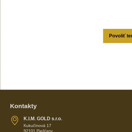
Povoliť te
Kontakty
K​​.I​​.M​​. GOLD s​​.r​​.o​​.
Kukučínová 17
92101 Piešťany