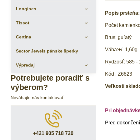
Longines
Popis prsteňa:
Tissot
Počet kamienk
Certina
Brus: guľatý
Váha:+/- 1,60g
Sector Jewels pánske šperky
Rydzosť: 585 - 
Výpredaj
Kód : Z6823
Potrebujete poradiť s
výberom?
Veľkosti sklad
Neváhajte nás kontaktovať:
Pri objednávk
Pred dokončením
+421 905 718 720