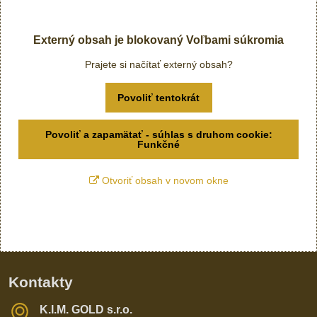
Externý obsah je blokovaný Voľbami súkromia
Prajete si načítať externý obsah?
Povoliť tentokrát
Povoliť a zapamätať - súhlas s druhom cookie:
Funkčné
Otvoriť obsah v novom okne
Kontakty
K​​.I​​.M​​. GOLD s​​.r​​.o​​.