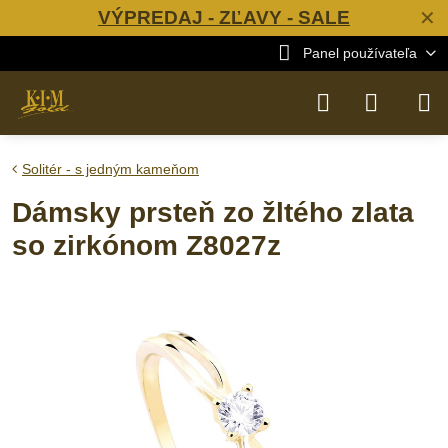
VÝPREDAJ - ZĽAVY - SALE
✕
Panel používateľa
Solitér - s jedným kameňom
Dámsky prsteň zo žltého zlata
so zirkónom Z8027z