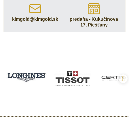
kimgold​@kimgold​.sk
predaňa - Kukučínova
17, Piešťany