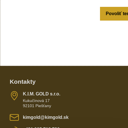
Povoliť te
Kontakty
K​​.I​​.M​​. GOLD s​​.r​​.o​​.
Kukučínová 17
92101 Piešťany
kimgold​@kimgold​.sk