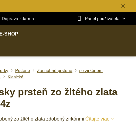
✕
Doprava zdarma
Panel používateľa
E-SHOP
erky
Prstene
Zásnubné prstene
so zirkónom
o
Klasické
ky prsteň zo žltého zlata
4z
robený zo žltého zlata zdobený zirkónmi
Čítajte viac