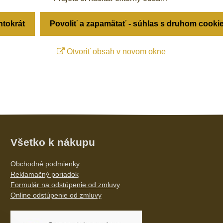
ntokrát
Povoliť a zapamätať - súhlas s druhom cooki
Otvoriť obsah v novom okne
Všetko k nákupu
Obchodné podmienky
Reklamačný poriadok
Formulár na odstúpenie od zmluvy
Online odstúpenie od zmluvy