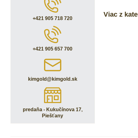
Viac z kat
+421 905 718 720
+421 905 657 700
kimgold​@kimgold​.sk
predaňa - Kukučínova 17,
Piešťany