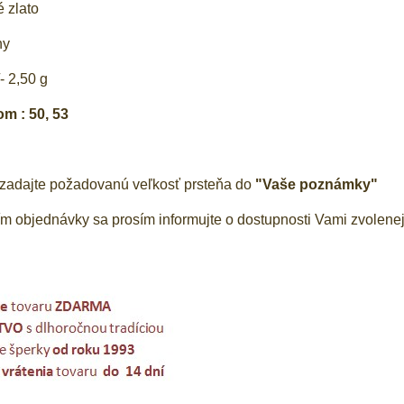
é zlato
ny
- 2,50 g
om : 50, 53
 zadajte požadovanú veľkosť prsteňa do
"Vaše poznámky"
 objednávky sa prosím informujte o dostupnosti Vami zvolenej 