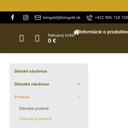
kimgold@kimgold.sk
+421 905 718 720
Informácie o produkto
Nákupný košík
0 €
Detské náušnice
Dámske náušnice
Prstene
Dámske prstene
Zásnubné prstene