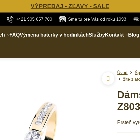
VÝPREDAJ - ZĽAVY - SALE
+421 905 657 700
Sme tu pre Vás od roku 1993
ch
FAQ
Výmena baterky v hodinkách
Služby
Kontakt
Blog
Úvod
Šp
žlté zlat
Dáms
Z803
Prsteň vy