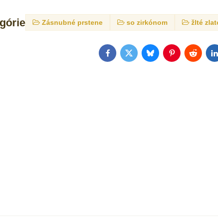
egórie
Zásnubné prstene
so zirkónom
žlté zla
Facebook
Twitter
Bluesky
Pinterest
Reddit
L