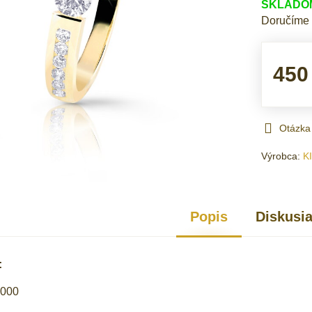
SKLADOM 
Doručíme
450
Otázka
Výrobca:
K
Popis
Diskusi
:
1000