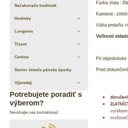
Farba zlata : žlt
Naťahovače hodiniek
Kamene : zirkó
Hodinky
Váha prsteňa +/
Longines
Veľkosti sklad
Tissot
Certina
Pri objednávke
Pred dokončením
Sector Jewels pánske šperky
Výpredaj
Potrebujete poradiť s
výberom?
Neváhajte nás kontaktovať: