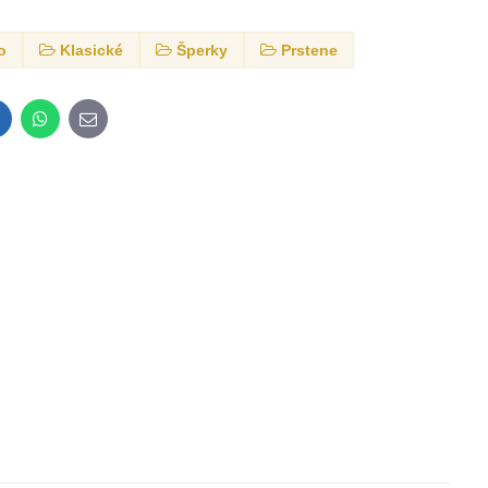
to
Klasické
Šperky
Prstene
inkedIn
WhatsApp
E-
mail