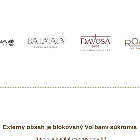
Externý obsah je blokovaný Voľbami súkromia
Prajete si načítať externý obsah?