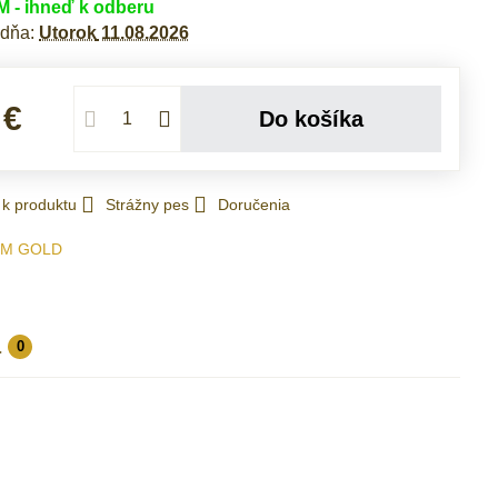
- ihneď k odberu
 dňa:
Utorok
11.08.2026
 €
Do košíka
 k produktu
Strážny pes
Doručenia
IM GOLD
a
0