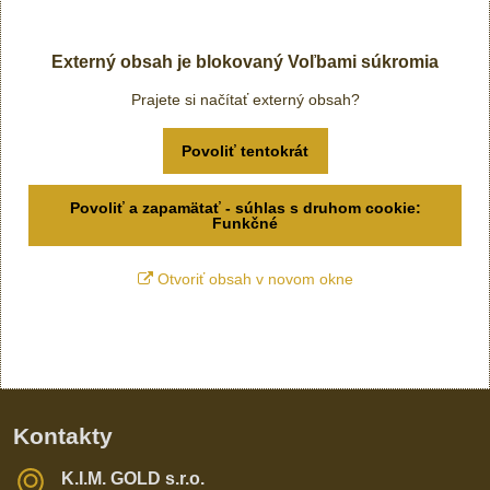
Externý obsah je blokovaný Voľbami súkromia
Prajete si načítať externý obsah?
Povoliť tentokrát
Povoliť a zapamätať - súhlas s druhom cookie:
Funkčné
Otvoriť obsah v novom okne
Kontakty
K​​.I​​.M​​. GOLD s​​.r​​.o​​.