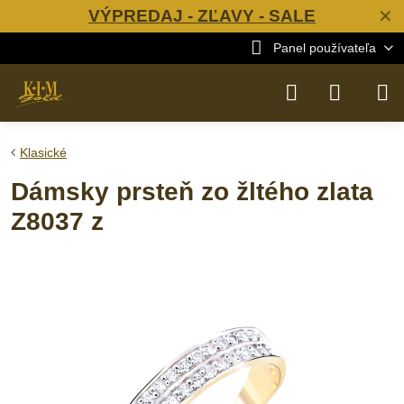
VÝPREDAJ - ZĽAVY - SALE
✕
Panel používateľa
Klasické
Dámsky prsteň zo žltého zlata
Z8037 z