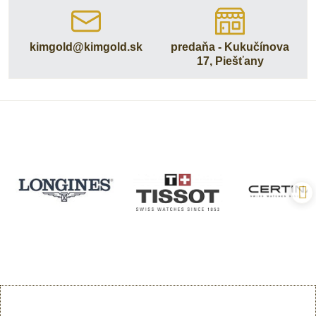
kimgold​@kimgold​.sk
predaňa - Kukučínova
17, Piešťany