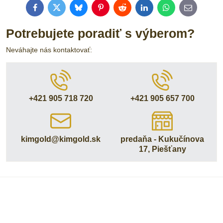
Facebook
Twitter
Bluesky
Pinterest
Reddit
LinkedIn
WhatsApp
E-
mail
Potrebujete poradiť s výberom?
Neváhajte nás kontaktovať:
+421 905 718 720
+421 905 657 700
kimgold​@kimgold​.sk
predaňa - Kukučínova
17, Piešťany