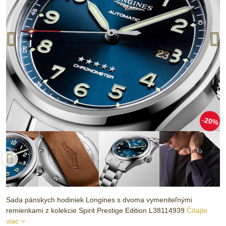
20%
Sada pánskych hodiniek Longines s dvoma vymeniteľnými
remienkami z kolekcie Spirit Prestige Edition L38114939
Čítajte
viac