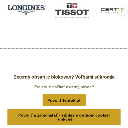
Externý obsah je blokovaný Voľbami súkromia
Prajete si načítať externý obsah?
Povoliť tentokrát
Povoliť a zapamätať - súhlas s druhom cookie:
Funkčné