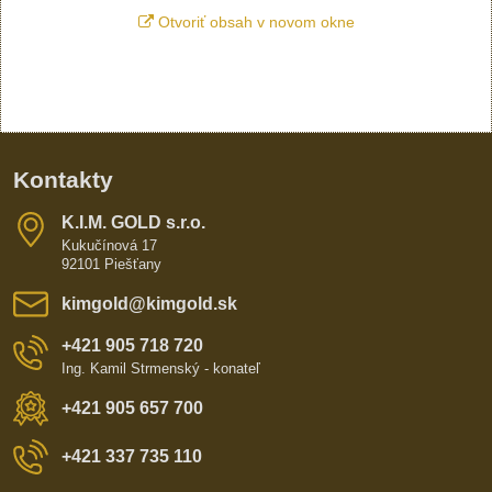
Otvoriť obsah v novom okne
Kontakty
K​​.I​​.M​​. GOLD s​​.r​​.o​​.
Kukučínová 17
92101 Piešťany
kimgold​@kimgold​.sk
+421 905 718 720
Ing. Kamil Strmenský - konateľ
+421 905 657 700
+421 337 735 110