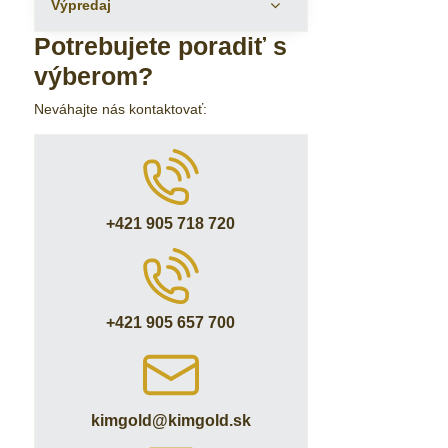
Výpredaj
Potrebujete poradiť s
výberom?
Neváhajte nás kontaktovať:
+421 905 718 720
+421 905 657 700
kimgold​@kimgold​.sk