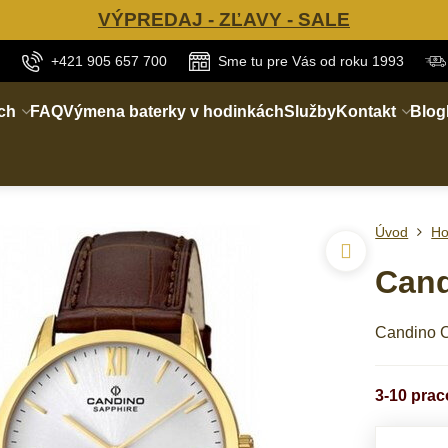
VÝPREDAJ - ZĽAVY - SALE
+421 905 657 700
Sme tu pre Vás od roku 1993
ch
FAQ
Výmena baterky v hodinkách
Služby
Kontakt
Blog
Úvod
Ho
Cand
Candino C
3-10 pra