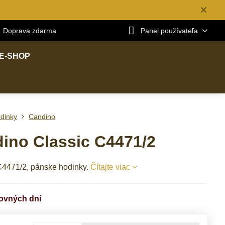
✕
Doprava zdarma
Panel používateľa
E-SHOP
dinky
Candino
ino Classic C4471/2
4471/2, pánske hodinky.
Čítajte viac
covných dní