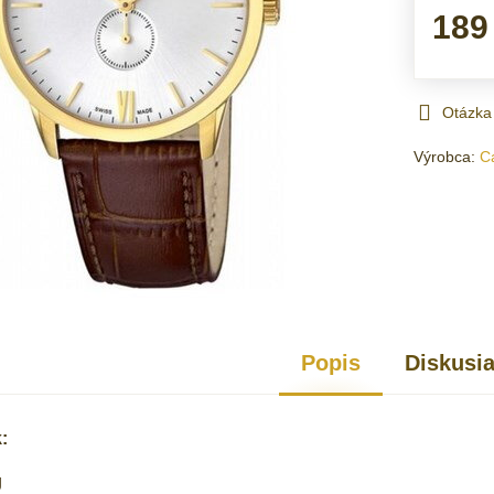
189
Otázka
Výrobca:
C
Popis
Diskusi
:
g