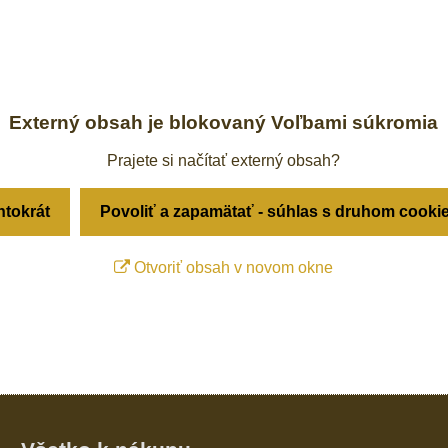
Externý obsah je blokovaný Voľbami súkromia
Prajete si načítať externý obsah?
ntokrát
Povoliť a zapamätať - súhlas s druhom cooki
Otvoriť obsah v novom okne