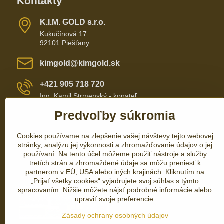
Kontakty
K​​.I​​.M​​. GOLD s​​.r​​.o​​.
Kukučínová 17
92101 Piešťany
kimgold​@kimgold​.sk
+421 905 718 720
Ing. Kamil Strmenský - konateľ
Predvoľby súkromia
+421 905 657 700
Cookies používame na zlepšenie vašej návštevy tejto webovej
+421 337 735 110
stránky, analýzu jej výkonnosti a zhromažďovanie údajov o jej
používaní. Na tento účel môžeme použiť nástroje a služby
tretích strán a zhromaždené údaje sa môžu preniesť k
partnerom v EÚ, USA alebo iných krajinách. Kliknutím na
„Prijať všetky cookies“ vyjadrujete svoj súhlas s týmto
spracovaním. Nižšie môžete nájsť podrobné informácie alebo
upraviť svoje preferencie.
Zásady ochrany osobných údajov