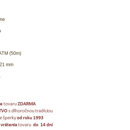
ene
a
5ATM (50m)
: 21 mm
.