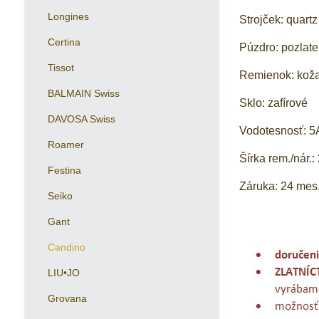
Longines
Strojček: quartz
Certina
Púzdro: pozlat
Tissot
Remienok: kož
BALMAIN Swiss
Sklo: zafírové
DAVOSA Swiss
Vodotesnosť: 
Roamer
Šírka rem./nár.
Festina
Záruka: 24 mes
Seiko
Gant
Candino
LIU•JO
Grovana