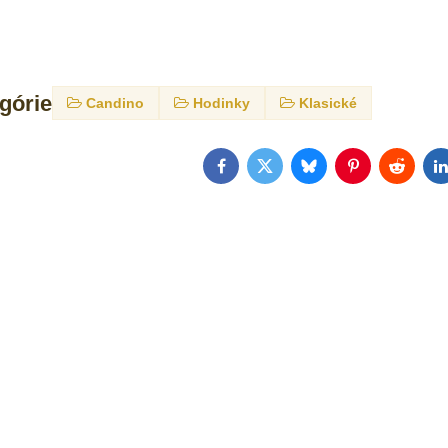
egórie
Candino
Hodinky
Klasické
Facebook
Twitter
Bluesky
Pinterest
Reddit
L