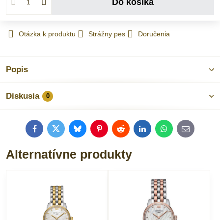
Do košíka
Otázka k produktu
Strážny pes
Doručenia
Popis
Diskusia
0
Facebook
Twitter
Bluesky
Pinterest
Reddit
LinkedIn
WhatsApp
E-
mail
Alternatívne produkty