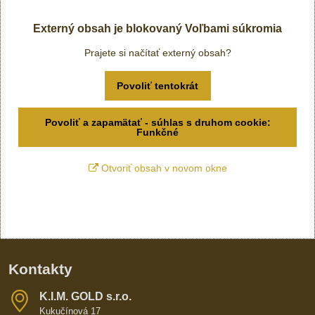
Externý obsah je blokovaný Voľbami súkromia
Prajete si načítať externý obsah?
Povoliť tentokrát
Povoliť a zapamätať - súhlas s druhom cookie:
Funkčné
Otvoriť obsah v novom okne
Kontakty
K​​.I​​.M​​. GOLD s​​.r​​.o​​.
Kukučínová 17