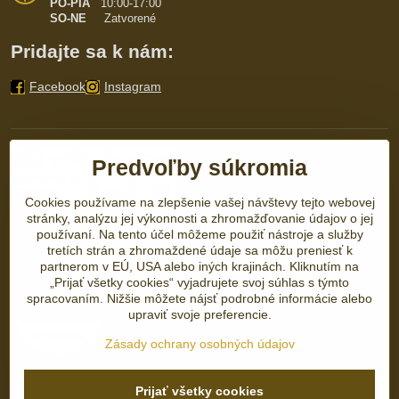
PO-PIA
10:00-17:00
SO-NE
Zatvorené
Pridajte sa k nám:
Facebook
Instagram
Predvoľby súkromia
Cookies používame na zlepšenie vašej návštevy tejto webovej
stránky, analýzu jej výkonnosti a zhromažďovanie údajov o jej
používaní. Na tento účel môžeme použiť nástroje a služby
tretích strán a zhromaždené údaje sa môžu preniesť k
partnerom v EÚ, USA alebo iných krajinách. Kliknutím na
„Prijať všetky cookies“ vyjadrujete svoj súhlas s týmto
spracovaním. Nižšie môžete nájsť podrobné informácie alebo
upraviť svoje preferencie.
Zásady ochrany osobných údajov
Prijať všetky cookies
©
2026
Copyright