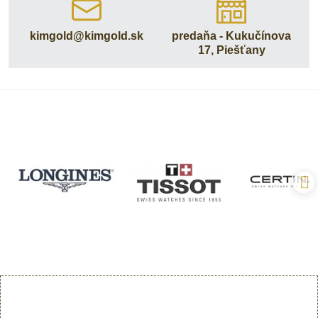
kimgold​@kimgold​.sk
predaňa - Kukučínova
17, Piešťany