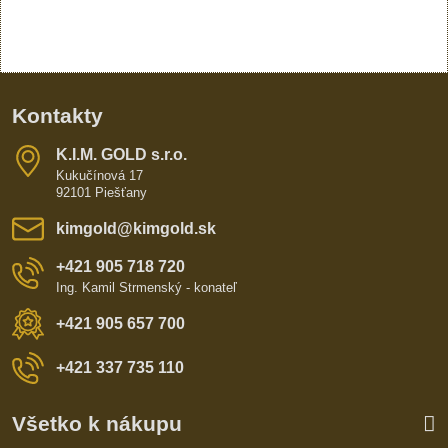
Kontakty
K​​.I​​.M​​. GOLD s​​.r​​.o​​.
Kukučínová 17
92101 Piešťany
kimgold​@kimgold​.sk
+421 905 718 720
Ing. Kamil Strmenský - konateľ
+421 905 657 700
+421 337 735 110
Všetko k nákupu