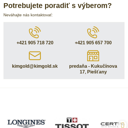
Potrebujete poradiť s výberom?
Neváhajte nás kontaktovať:
+421 905 718 720
+421 905 657 700
kimgold​@kimgold​.sk
predaňa - Kukučínova
17, Piešťany