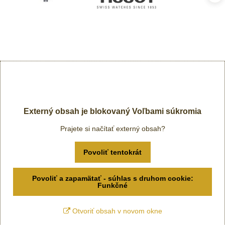
Externý obsah je blokovaný Voľbami súkromia
Prajete si načítať externý obsah?
Povoliť tentokrát
Povoliť a zapamätať - súhlas s druhom cookie:
Funkčné
Otvoriť obsah v novom okne