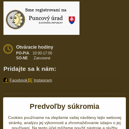
Otváracie hodiny
PO-PIA
10:00-17:00
SO-NE
Zatvorené
Pridajte sa k nám:
Facebook
Instagram
Predvoľby súkromia
Cookies používame na zlepšenie vašej návštevy tejto webovej
stránky, analýzu jej výkonnosti a zhromažďovanie údajov o jej
používaní. Na tento účel môžeme použiť nástroje a služby