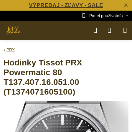
VÝPREDAJ - ZĽAVY - SALE
✕
Panel používateľa
PRX
Hodinky Tissot PRX
Powermatic 80
T137.407.16.051.00
(T1374071605100)