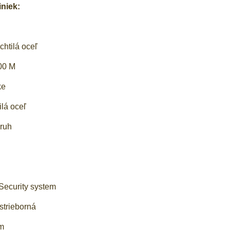
iniek:
htilá oceľ
00 M
ke
ilá oceľ
kruh
Security system
strieborná
m