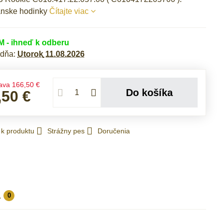
ánske hodinky
Čítajte viac
- ihneď k odberu
 dňa:
Utorok
11.08.2026
ava
166,50 €
Do košíka
,50 €
 k produktu
Strážny pes
Doručenia
a
0