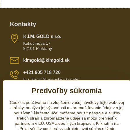
Kontakty
K​​.I​​.M​​. GOLD s​​.r​​.o​​.
Kukučínová 17
92101 Piešťany
kimgold​@kimgold​.sk
+421 905 718 720
Ing. Kamil Strmenský - konateľ
Predvoľby súkromia
+421 905 657 700
Cookies používame na zlepšenie vašej návštevy tejto webovej
+421 337 735 110
stránky, analýzu jej výkonnosti a zhromažďovanie údajov o jej
používaní. Na tento účel môžeme použiť nástroje a služby
tretích strán a zhromaždené údaje sa môžu preniesť k
partnerom v EÚ, USA alebo iných krajinách. Kliknutím na
„Prijať všetky cookies“ vyjadrujete svoj súhlas s týmto