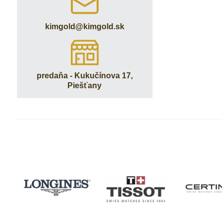
kimgold​@kimgold​.sk
predaňa - Kukučínova 17,
Piešťany