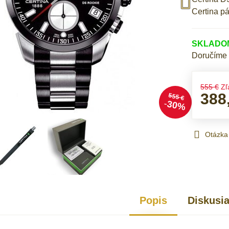
Certina p
SKLADOM 
Doručíme
555 €
Zľ
388
555 €
30%
Otázka
Popis
Diskusi