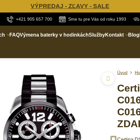
VÝPREDAJ - ZĽAVY - SALE
+421 905 657 700
Sme tu pre Vás od roku 1993
ch
FAQ
Výmena baterky v hodinkách
Služby
Kontakt
Blog
Úvod
Ho
Cert
C016
C016
ZDA
Certina D