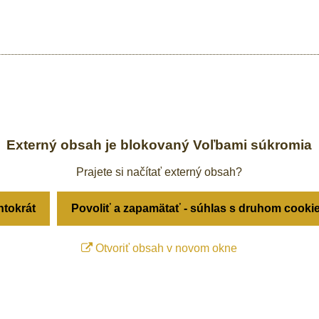
Externý obsah je blokovaný Voľbami súkromia
Prajete si načítať externý obsah?
ntokrát
Povoliť a zapamätať - súhlas s druhom cooki
Otvoriť obsah v novom okne