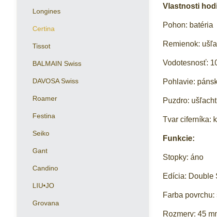
Vlastnosti hod
Longines
Pohon: batéria
Certina
Remienok: ušľac
Tissot
Vodotesnosť: 1
BALMAIN Swiss
DAVOSA Swiss
Pohlavie: páns
Roamer
Puzdro: ušľacht
Festina
Tvar ciferníka: 
Seiko
Funkcie:
Gant
Stopky: áno
Candino
Edícia: Double 
LIU•JO
Farba povrchu: 
Grovana
Rozmery: 45 m