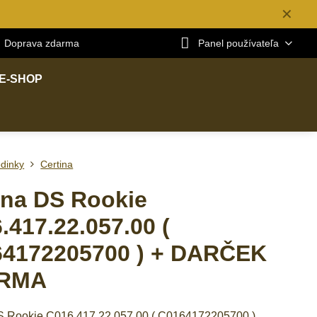
✕
Doprava zdarma
Panel používateľa
E-SHOP
dinky
Certina
ina DS Rookie
.417.22.057.00 (
4172205700 ) + DARČEK
RMA
S Rookie C016.417.22.057.00 ( C0164172205700 ).