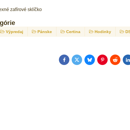
lexné zafírové sklíčko
egórie
Výpredaj
Pánske
Certina
Hodinky
DS
Facebook
Twitter
Bluesky
Pinterest
Reddit
L