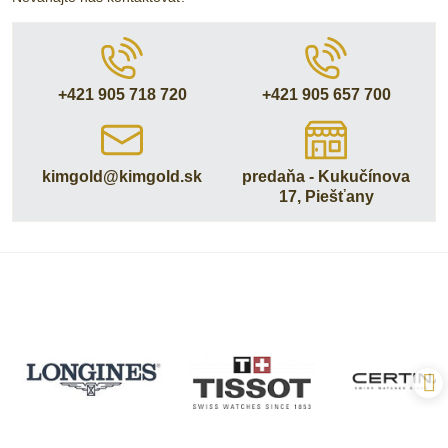
+421 905 718 720
+421 905 657 700
kimgold​@kimgold​.sk
predaňa - Kukučínova
17, Piešťany