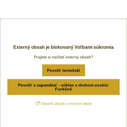
Externý obsah je blokovaný Voľbami súkromia
Prajete si načítať externý obsah?
Povoliť tentokrát
Povoliť a zapamätať - súhlas s druhom cookie:
Funkčné
Otvoriť obsah v novom okne