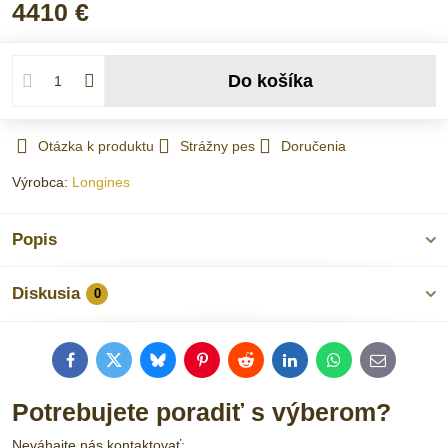
4410 €
Do košíka
Otázka k produktu
Strážny pes
Doručenia
Výrobca:
Longines
Popis
Diskusia
0
Facebook
Twitter
Bluesky
Pinterest
Reddit
LinkedIn
WhatsApp
E-
mail
Potrebujete poradiť s výberom?
Neváhajte nás kontaktovať: