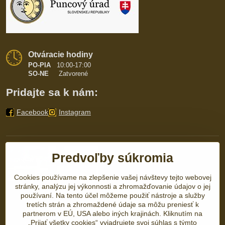
Otváracie hodiny
PO-PIA
10:00-17:00
SO-NE
Zatvorené
Pridajte sa k nám:
Facebook
Instagram
Predvoľby súkromia
Cookies používame na zlepšenie vašej návštevy tejto webovej
stránky, analýzu jej výkonnosti a zhromažďovanie údajov o jej
používaní. Na tento účel môžeme použiť nástroje a služby
tretích strán a zhromaždené údaje sa môžu preniesť k
partnerom v EÚ, USA alebo iných krajinách. Kliknutím na
„Prijať všetky cookies“ vyjadrujete svoj súhlas s týmto