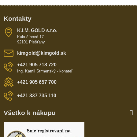
Kontakty
K​​.I​​.M​​. GOLD s​​.r​​.o​​.
Kukučínová 17
92101 Piešťany
kimgold​@kimgold​.sk
+421 905 718 720
Ing. Kamil Strmenský - konateľ
+421 905 657 700
+421 337 735 110
Všetko k nákupu